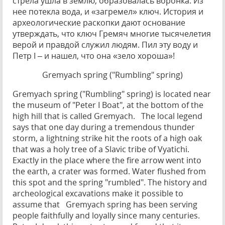
стрела ушла в землю, образовалась воронка. Из
нее потекла вода, и «загремел» ключ. История и
археологические раскопки дают основание
утверждать, что ключ Гремяч многие тысячелетия
верой и правдой служил людям. Пил эту воду и
Петр I – и нашел, что она «зело хороша»!
Gremyach spring ("Rumbling" spring)
Gremyach spring ("Rumbling" spring) is located near
the museum of "Peter I Boat", at the bottom of the
high hill that is called Gremyach. The local legend
says that one day during a tremendous thunder
storm, a lightning strike hit the roots of a high oak
that was a holy tree of a Slavic tribe of Vyatichi.
Exactly in the place where the fire arrow went into
the earth, a crater was formed. Water flushed from
this spot and the spring "rumbled". The history and
archeological excavations make it possible to
assume that Gremyach spring has been serving
people faithfully and loyally since many centuries.