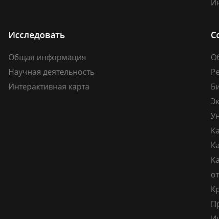
И
Исследовать
С
Общая информация
О
Научная деятельность
Р
Интерактивная карта
Б
Э
У
К
К
Ка
о
К
П
И