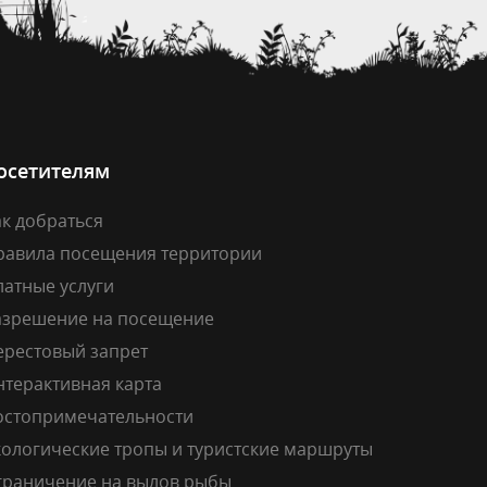
осетителям
к добраться
равила посещения территории
латные услуги
азрешение на посещение
ерестовый запрет
нтерактивная карта
остопримечательности
кологические тропы и туристские маршруты
граничение на вылов рыбы