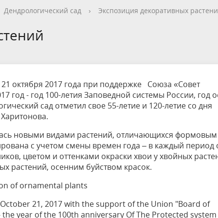
етителей после посещения
осещения территории
 мероприятий
ея
твет
ество с бизнесом
ительность
щение
еятельность
исчезающие виды
уризма
"Шалаш"
Направления деятельности
Платные услуги
Коллекции
Конкурсы и акции
Газета «Переславские родники
Партнерские инициативы
Проекты
Сводные данные по экопросв
Интерактивная карта
Биоразнообразие
Категории путешественников
Жилой дом
Дендрологический сад
›
Экспозиция декоративных растен
ного парка
на ООПТ
ионального парка
вная карта
я саженцев
публикации
ея
вная карта
ОПТ
Растительный и животный ми
Достопримечательности
Экскурсии
Акты ЛПО
Информация для инвесторов и
Кадастр объектов животного м
стений
спонсоров
йствие коррупции
ея
Друзья и партнеры
Виртуальные туры
ция на озере
Зоны для парусного спорта
Интерактивная карта
 21 октября 2017 года при поддержке Союза «Совет
17 год - год 100-летия Заповедной системы России, год 
ический сад отметил свое 55-летие и 120-летие со дня
 Харитонова.
лась новыми видами растений, отличающихся формовым
рована с учетом смены времен года – в каждый период 
ков, цветом и оттенками окраски хвои у хвойных расте
ых растений, осенним буйством красок.
ion of ornamental plants
 October 21, 2017 with the support of the Union "Board of
7 - the year of the 100th anniversary Of The Protected system