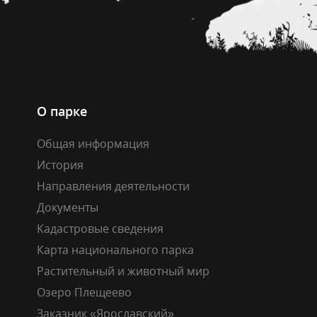
О парке
Общая информация
История
Направления деятельности
Документы
Кадастровые сведения
Карта национального парка
Растительный и животный мир
Озеро Плещеево
Заказник «Ярославский»