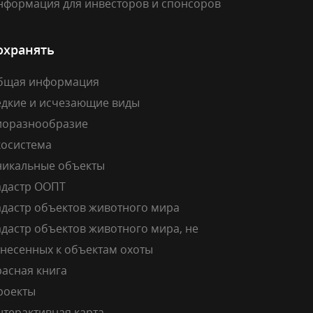
нформация для инвесторов и спонсоров
охранять
бщая информация
едкие и исчезающие виды
иоразнообразие
косистема
никальные объекты
адастр ООПТ
адастр объектов животного мира
дастр объектов животного мира, не
тнесенных к объектам охоты
расная книга
роекты
нтерактивная карта