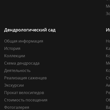
М
Зо
Дендрологический сад
И
Общая информация
Н
История
К
Коллекции
К
Схема дендросада
М
Деятельность
К
Реализация саженцев
Ст
Экскурсии
А
Прокат велосипедов
Ре
Стоимость посещения
О
Фотогалерея
В