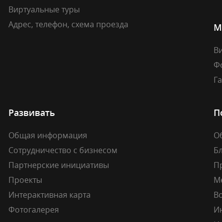
Виртуальные туры
Адрес, телефон, схема проезда
М
В
Ф
Г
Развивать
П
Общая информация
О
Сотрудничество с бизнесом
Б
Партнерские инициативы
П
Проекты
М
Интерактивная карта
В
Фотогалерея
И