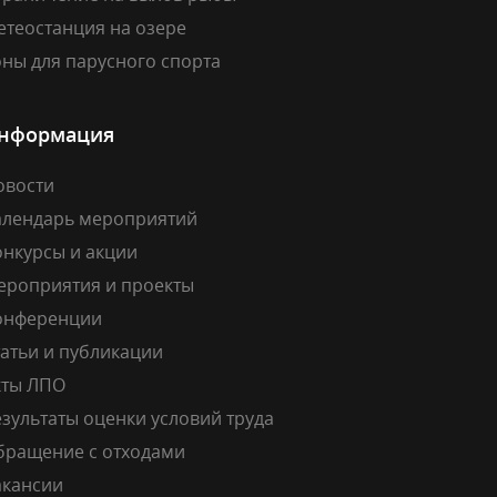
етеостанция на озере
ны для парусного спорта
нформация
овости
алендарь мероприятий
онкурсы и акции
ероприятия и проекты
онференции
атьи и публикации
кты ЛПО
зультаты оценки условий труда
бращение с отходами
акансии