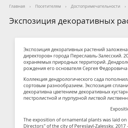
Общая информация
Опрос посетителей перед
Как добраться
Общая информация
Новости
Видеогалерея
Контакты, реквизиты
Общая информация
Общая информация
Общая информация
Общая информация
Общая информация
Общая информация
Гостевой дом
История
Опрос пос
Правила п
История
Календарь
Фотогалер
Вопрос - О
Сотруднич
Благотвор
Экопросве
Научная д
Редкие и 
Новости т
Дом типа 
Главная
›
Посетителям
›
Достопримечательности
›
посещением национального парка
националь
Кадастровые сведения
Нерестовый запрет
Деятельность
Конференции
Интерактивная карта
Волонтерство на ООПТ
Уникальные объекты
Установка индивидуальной палатки
Карта нац
Интеракти
Реализаци
Статьи и 
Фотогалер
Интеракти
Кадастр О
Экспозиция декоративных ра
Заказник «Ярославский»
Стоимость посещения
Обращение с отходами
Дом и семья Варенцовых
Противоде
Фотогалер
Вакансии
Ограничение на вылов рыбы
Красная книга
Метеостан
Проекты
Волонтерство
Экспозиция декоративных растений заложена
директоров» города Переславль-Залесский. 20
охраняемых природных территорий. Дендролог
рождения его основателя Сергея Федоровича
Коллекция дендрологического сада пополни
сортовым разнообразием. Экспозиция сплани
декоративна цветением декоративных кустарни
пестролистной и пурпурной листвой лиственн
Exposit
The exposition of ornamental plants was laid on
Directors" of the city of Pereslavl-Zalessky. 201