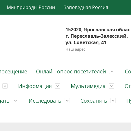
Минприроды России
Заповедная Россия
152020, Ярославская облас
г. Переславль-Залесский,
ул. Советская, 41
Наш адрес
посещение
Онлайн опрос посетителей
Со
Информация
Мультимедиа
Оп
щать
Исследовать
Сохранять
П