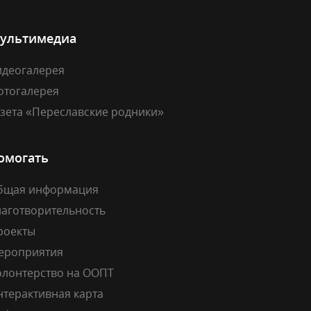
ультимедиа
идеогалерея
отогалерея
азета «Переславские родники»
омогать
бщая информация
лаготворительность
роекты
ероприятия
олонтерство на ООПТ
нтерактивная карта