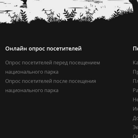
Онлайн опрос посетителей
П
Опрос посетителей перед посещением
Ка
национального парка
П
Опрос посетителей после посещения
П
национального парка
Р
Н
И
Д
Э
О