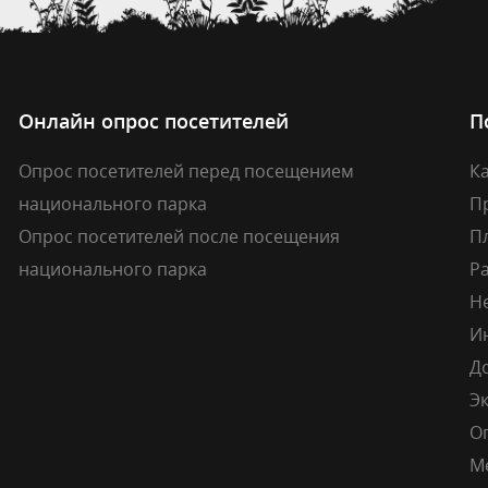
Онлайн опрос посетителей
П
Опрос посетителей перед посещением
Ка
национального парка
П
Опрос посетителей после посещения
П
национального парка
Р
Н
И
Д
Э
О
М