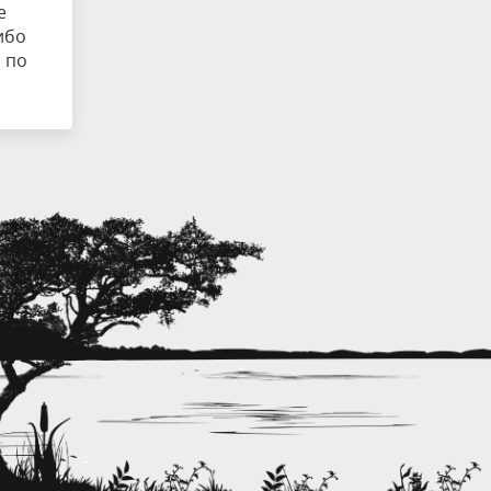
е
ибо
 по