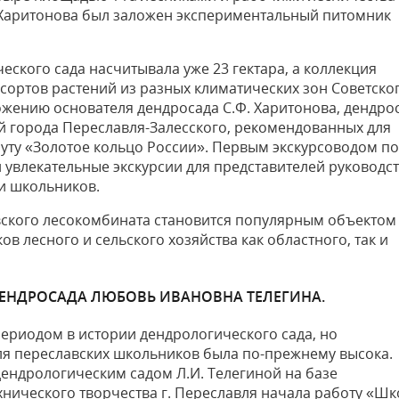
 Харитонова был заложен экспериментальный питомник
еского сада насчитывала уже 23 гектара, а коллекция
 сортов растений из разных климатических зон Советско
ложению основателя дендросада С.Ф. Харитонова, дендро
й города Переславля-Залесского, рекомендованных для
ту «Золотое кольцо России». Первым экскурсоводом по
 увлекательные экскурсии для представителей руководс
 и школьников.
авского лесокомбината становится популярным объектом
 лесного и сельского хозяйства как областного, так и
ЕНДРОСАДА ЛЮБОВЬ ИВАНОВНА ТЕЛЕГИНА.
ериодом в истории дендрологического сада, но
ля переславских школьников была по-прежнему высока.
ендрологическим садом Л.И. Телегиной на базе
хнического творчества г. Переславля начала работу «Шк