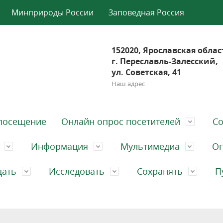
Минприроды России
Заповедная Россия
152020, Ярославская облас
г. Переславль-Залесский,
ул. Советская, 41
Наш адрес
посещение
Онлайн опрос посетителей
Со
Информация
Мультимедиа
Оп
щать
Исследовать
Сохранять
П