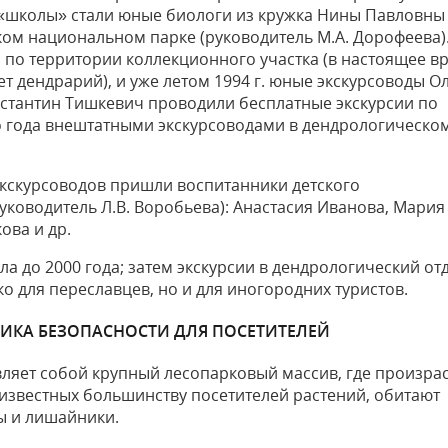
«школы» стали юные биологи из кружка Нины Павловны
ом национальном парке (руководитель М.А. Дорофеева)
и по территории коллекционного участка (в настоящее в
ет дендрарий), и уже летом 1994 г. юные экскурсоводы О
нстантин Тишкевич проводили бесплатные экскурсии по
о года внештатными экскурсоводами в дендрологическо
кскурсоводов пришли воспитанники детского
уководитель Л.В. Воробьева): Анастасия Иванова, Мария
ова и др.
 до 2000 года; затем экскурсии в дендрологический от
ко для переславцев, но и для иногородних туристов.
ИКА БЕЗОПАСНОСТИ ДЛЯ ПОСЕТИТЕЛЕЙ
ляет собой крупный лесопарковый массив, где произрас
еизвестных большинству посетителей растений, обитают
ы и лишайники.