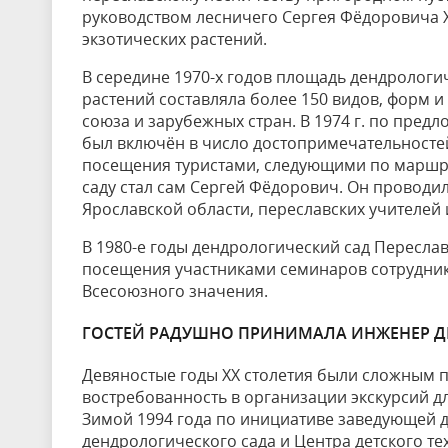
руководством лесничего Сергея Фёдоровича
экзотических растений.
В середине 1970-х годов площадь дендрологич
растений составляла более 150 видов, форм и
союза и зарубежных стран. В 1974 г. по пред
был включён в число достопримечательносте
посещения туристами, следующими по маршру
саду стал сам Сергей Фёдорович. Он проводил
Ярославской области, переславских учителей
В 1980-е годы дендрологический сад Пересл
посещения участниками семинаров сотрудников
Всесоюзного значения.
ГОСТЕЙ РАДУШНО ПРИНИМАЛА ИНЖЕНЕР Д
Девяностые годы XX столетия были сложным п
востребованность в организации экскурсий д
Зимой 1994 года по инициативе заведующей д
дендрологического сада и Центра детского те