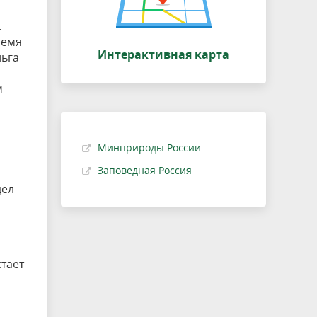
.
ремя
Интерактивная карта
льга
м
Минприроды России
Заповедная Россия
дел
тает