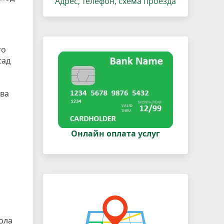
Адрес, телефон, схема проезда
го
сад
тва
Онлайн оплата услуг
ола