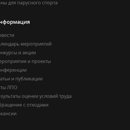
ны для парусного спорта
нформация
овости
алендарь мероприятий
онкурсы и акции
ероприятия и проекты
онференции
атьи и публикации
кты ЛПО
зультаты оценки условий труда
бращение с отходами
акансии