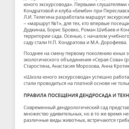
юного экскурсовода». Первыми слушателями 
Кондратовой и клуба «Бемби» при Переславск
Л.И. Телегина разработала маршрут экскурси
– «маршрут №1», для тех, кто впервые посеща
Дудкинаа, Борис Бровко, Роман Шибаев и Ко
территории сада. Осенью, с началом учебног
саду стали Н.П. Кондратова и М.А. Дорофеева.
Позднее на смену первому поколению юных э
экологического объединения «Серая Сова» (р
Старостина, Анастасия Морозова, Анна Кротик
«Школа юного экскурсовода» успешно работала
стали проводиться на платной основе не толь
ПРАВИЛА ПОСЕЩЕНИЯ ДЕНДРОСАДА И ТЕХН
Современный дендрологический сад представ
множество удивительных, но в то же время н
различные виды животных, встречаются гриб