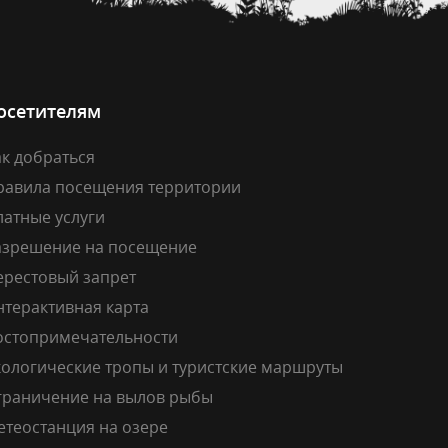
осетителям
к добраться
равила посещения территории
латные услуги
азрешение на посещение
ерестовый запрет
нтерактивная карта
остопримечательности
кологические тропы и туристские маршруты
граничение на вылов рыбы
етеостанция на озере