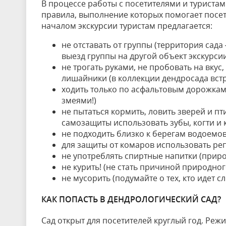
В процессе работы с посетителями и туриста
правила, выполнение которых помогает посет
началом экскурсии туристам предлагается:
не отставать от группы (территория сада
выезд группы на другой объект экскурсии
не трогать руками, не пробовать на вкус,
лишайники (в коллекции дендросада вст
ходить только по асфальтовым дорожкам 
змеями!)
не пытаться кормить, ловить зверей и п
самозащиты использовать зубы, когти и 
не подходить близко к берегам водоемов
для защиты от комаров использовать ре
не употреблять спиртные напитки (приро
не курить! (не стать причиной природног
не мусорить (подумайте о тех, кто идет с
КАК ПОПАСТЬ В ДЕНДРОЛОГИЧЕСКИЙ САД?
Сад открыт для посетителей круглый год. Реж