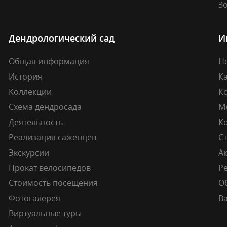
Зо
Дендрологический сад
И
Общая информация
Н
История
К
Коллекции
К
Схема дендросада
М
Деятельность
К
Реализация саженцев
Ст
Экскурсии
А
Прокат велосипедов
Ре
Стоимость посещения
О
Фотогалерея
В
Виртуальные туры