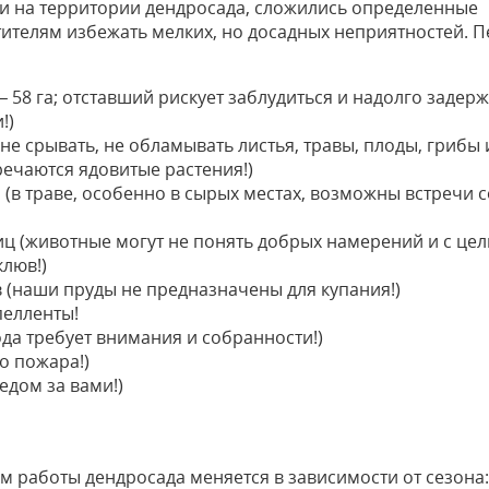
ми на территории дендросада, сложились определенные
ителям избежать мелких, но досадных неприятностей. П
 – 58 га; отставший рискует заблудиться и надолго задер
!)
 не срывать, не обламывать листья, травы, плоды, грибы 
речаются ядовитые растения!)
(в траве, особенно в сырых местах, возможны встречи с
тиц (животные могут не понять добрых намерений и с це
клюв!)
 (наши пруды не предназначены для купания!)
пелленты!
да требует внимания и собранности!)
о пожара!)
ледом за вами!)
им работы дендросада меняется в зависимости от сезона: