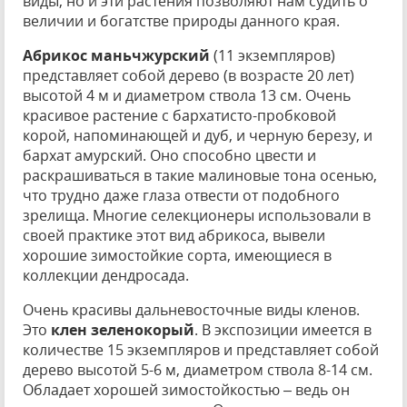
виды, но и эти растения позволяют нам судить о
величии и богатстве природы данного края.
Абрикос маньчжурский
(11 экземпляров)
представляет собой дерево (в возрасте 20 лет)
высотой 4 м и диаметром ствола 13 см. Очень
красивое растение с бархатисто-пробковой
корой, напоминающей и дуб, и черную березу, и
бархат амурский. Оно способно цвести и
раскрашиваться в такие малиновые тона осенью,
что трудно даже глаза отвести от подобного
зрелища. Многие селекционеры использовали в
своей практике этот вид абрикоса, вывели
хорошие зимостойкие сорта, имеющиеся в
коллекции дендросада.
Очень красивы дальневосточные виды кленов.
Это
клен зеленокорый
. В экспозиции имеется в
количестве 15 экземпляров и представляет собой
дерево высотой 5-6 м, диаметром ствола 8-14 см.
Обладает хорошей зимостойкостью – ведь он