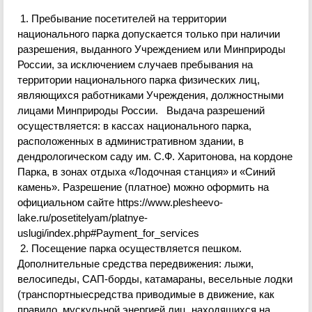
1. Пребывание посетителей на территории
национального парка допускается т
олько при наличии
разрешения, выданного Учреждением или Минприроды
России, за исключением случаев пребывания на
территории национального парка физических лиц,
являющихся работниками Учреждения, должностными
лицами Минприроды России. Выдача разрешений
осу
ществляется: в кассах национального парка,
расположенных в административном здании, в
дендрологическом саду им. С.Ф. Харитонова, на кордоне
Парка, в зонах отдыха «Лодочная станция» и «Синий
камень». Разрешение (платное) можно оформить на
официальном сайте
https://www.plesheevo-
lake.ru/posetitelyam/platnye-
uslugi/index.php#Payment_for_services
2. Посещение парка осуществляется пешком.
Дополнительные средства передвижения: лыжи,
велосипеды,
САП-борды
, катамараны, весельные лодки
(
транспортныесредства
приводимые в движение, как
правило, мускульной энергией лиц, находящихс
я на