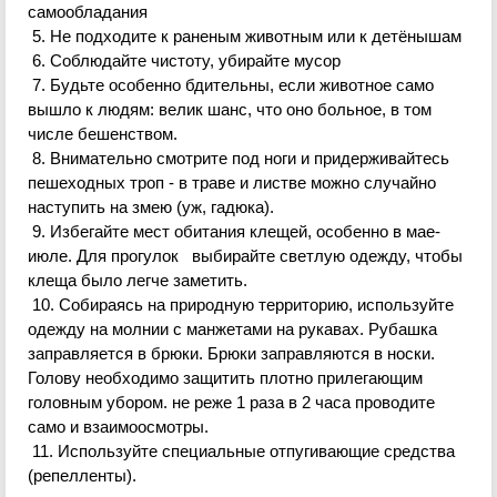
самообладания
5. Не подходите к раненым животным или к детёнышам
6. Соблюдайте чистоту, убирайте мусор
7. Будьте особенно бдительны, если животное само
вышло к людям: велик шанс, что оно больное, в том
числе бешенством.
8. Внимательно смотрите под ноги и придерживайтесь
пешеходных троп - в траве и листве можно случайно
наступить на змею (уж, гадюка).
9. Избегайте мест обитания клещей, особенно в мае-
июле. Для прогулок выбирайте светлую одежду, чтобы
клеща было легче заметить.
10. Собираясь на природную территорию, используйте
одежду на молнии с манжетами на рукавах. Рубашка
заправляется в брюки. Брюки заправляются в носки.
Голову необходимо защитить плотно прилегающим
головным убором
.
н
е реже 1 раза в 2 часа проводите
само и
взаимоосмотры
.
11. Используйте специальные отпугивающие средства
(репелленты).