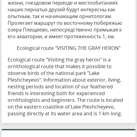
жизни, гнездовом периоде и местообитаниях
наших пернатых друзей будут интересны как
опытным, так и начинающим орнитологам.
Пролегает маршрут по восточному побережью
озера Плещеево, непосредственно примыкая к
его акватории, и имеет протяженность 1, км.
Ecological route "VISITING THE GRAY HERON"
Ecological route "Visiting the gray heron" is a
ornithological route that makes it possible to
observe birds of the national park "Lake
Pleshcheyevo". Information about exterior, living,
nesting periods and location of our feathered
friends is interesting both for experienced
ornithologists and beginners. The route is located
on the eastern coastline of Lake Pleshcheyevo,
passing directly at its water area and is 1 km long.