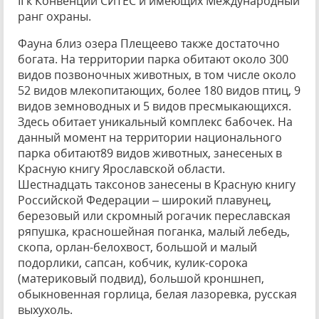
II к Конвенции СИТЕС и имеющих Международный
ранг охраны.
Фауна близ озера Плещеево также достаточно
богата. На территории парка обитают около 300
видов позвоночных животных, в том числе около
52 видов млекопитающих, более 180 видов птиц, 9
видов земноводных и 5 видов пресмыкающихся.
Здесь обитает уникальный комплекс бабочек. На
данный момент на территории национального
парка обитают89 видов животных, занесеных в
Красную книгу Ярославской области.
Шестнадцать таксонов занесены в Красную книгу
Российской Федерации – широкий плавунец,
березовый или скромный рогачик переславская
ряпушка, красношейная поганка, малый лебедь,
скопа, орлан-белохвост, большой и малый
подорлики, сапсан, кобчик, кулик-сорока
(материковый подвид), большой кроншнеп,
обыкновенная горлица, белая лазоревка, русская
выхухоль.