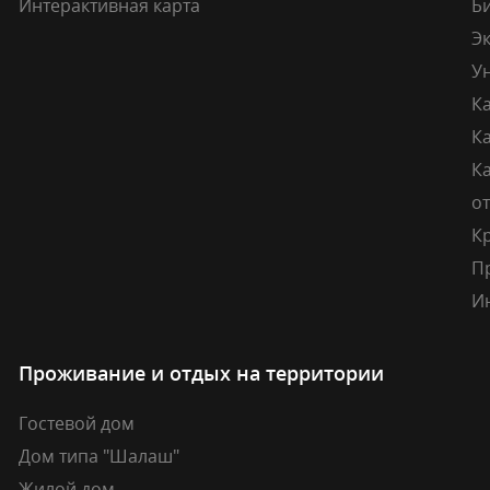
Интерактивная карта
Б
Э
У
К
К
Ка
о
К
П
И
Проживание и отдых на территории
Гостевой дом
Дом типа "Шалаш"
Жилой дом