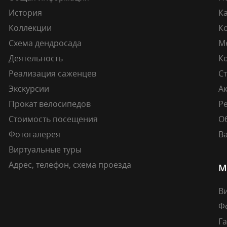
История
К
Коллекции
К
Схема дендросада
М
Деятельность
К
Реализация саженцев
Ст
Экскурсии
А
Прокат велосипедов
Ре
Стоимость посещения
О
Фотогалерея
В
Виртуальные туры
Адрес, телефон, схема проезда
М
В
Ф
Г