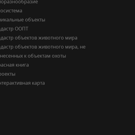
иоразнообразие
косистема
никальные объекты
адастр ООПТ
адастр объектов животного мира
дастр объектов животного мира, не
тнесенных к объектам охоты
расная книга
роекты
нтерактивная карта