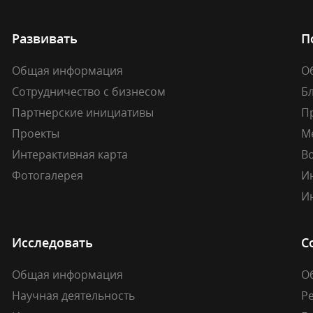
Развивать
П
Общая информация
О
Сотрудничество с бизнесом
Б
Партнерские инициативы
П
Проекты
М
Интерактивная карта
В
Фотогалерея
И
И
Исследовать
С
Общая информация
О
Научная деятельность
Р