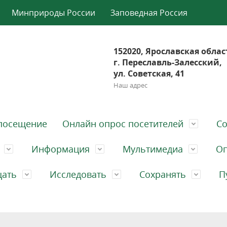
Минприроды России
Заповедная Россия
152020, Ярославская облас
г. Переславль-Залесский,
ул. Советская, 41
Наш адрес
посещение
Онлайн опрос посетителей
Со
Информация
Мультимедиа
Оп
щать
Исследовать
Сохранять
П