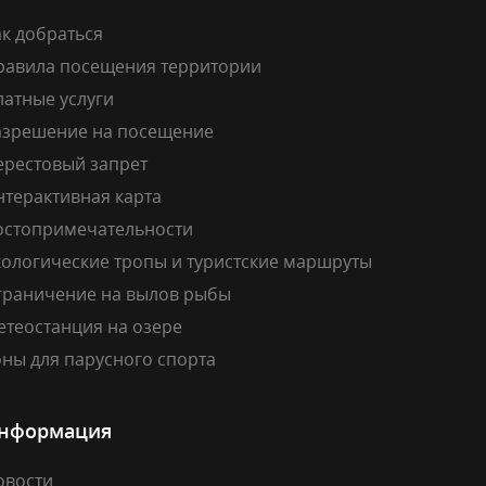
к добраться
равила посещения территории
латные услуги
азрешение на посещение
ерестовый запрет
нтерактивная карта
остопримечательности
кологические тропы и туристские маршруты
граничение на вылов рыбы
етеостанция на озере
ны для парусного спорта
нформация
овости