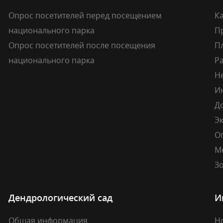
Опрос посетителей перед посещением
Ка
национального парка
П
Опрос посетителей после посещения
П
национального парка
Р
Н
И
Д
Э
О
М
Зо
Дендрологический сад
И
Общая информация
Н