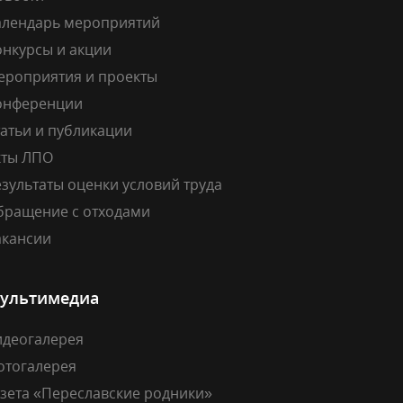
алендарь мероприятий
онкурсы и акции
ероприятия и проекты
онференции
атьи и публикации
кты ЛПО
зультаты оценки условий труда
бращение с отходами
акансии
ультимедиа
идеогалерея
отогалерея
азета «Переславские родники»