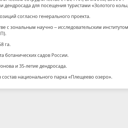
и дендросада для посещения туристами «Золотого коль
озиций согласно генерального проекта.
ве с зональным научно – исследовательским институто
П).
8 га.
та ботанических садов России.
тонова и 35-летие дендросада.
в состав национального парка «Плещеево озеро».