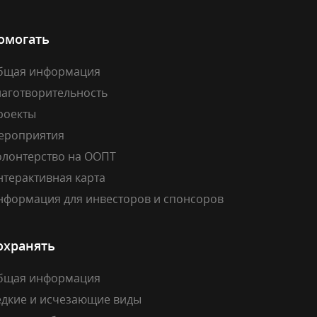
омогать
бщая информация
лаготворительность
роекты
ероприятия
олонтерство на ООПТ
нтерактивная карта
нформация для инвесторов и спонсоров
охранять
бщая информация
едкие и исчезающие виды