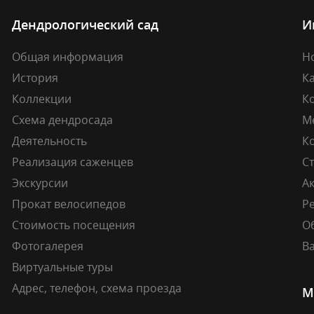
Дендрологический сад
И
Общая информация
Н
История
К
Коллекции
К
Схема дендросада
М
Деятельность
К
Реализация саженцев
Ст
Экскурсии
А
Прокат велосипедов
Ре
Стоимость посещения
О
Фотогалерея
В
Виртуальные туры
Адрес, телефон, схема проезда
М