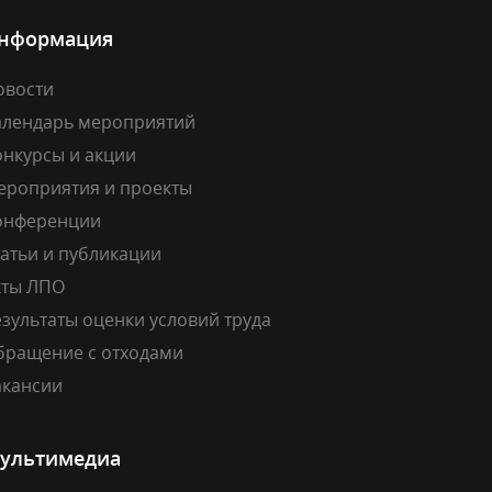
нформация
овости
алендарь мероприятий
онкурсы и акции
ероприятия и проекты
онференции
атьи и публикации
кты ЛПО
зультаты оценки условий труда
бращение с отходами
акансии
ультимедиа