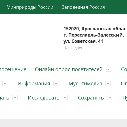
Минприроды России
Заповедная Россия
152020, Ярославская облас
г. Переславль-Залесский,
ул. Советская, 41
Наш адрес
посещение
Онлайн опрос посетителей
Со
Информация
Мультимедиа
Оп
щать
Исследовать
Сохранять
П