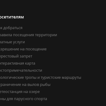
осетителям
к добраться
равила посещения территории
латные услуги
азрешение на посещение
ерестовый запрет
нтерактивная карта
остопримечательности
кологические тропы и туристские маршруты
граничение на вылов рыбы
етеостанция на озере
ны для парусного спорта