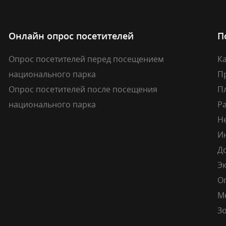
Онлайн опрос посетителей
П
Опрос посетителей перед посещением
Ка
национального парка
П
Опрос посетителей после посещения
П
национального парка
Р
Н
И
Д
Э
О
М
Зо