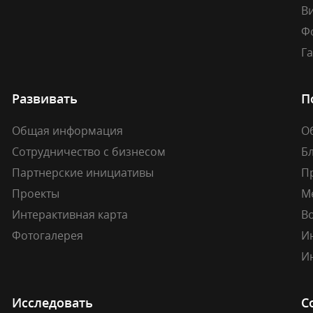
В
Ф
Г
Развивать
П
Общая информация
О
Сотрудничество с бизнесом
Б
Партнерские инициативы
П
Проекты
М
Интерактивная карта
В
Фотогалерея
И
И
Исследовать
С