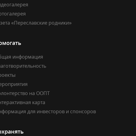
идеогалерея
отогалерея
азета «Переславские родники»
омогать
бщая информация
лаготворительность
роекты
ероприятия
олонтерство на ООПТ
нтерактивная карта
нформация для инвесторов и спонсоров
охранять