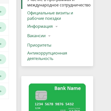
международное сотрудничество
ь
Официальные визиты и
рабочие поездки
Информация
ь
Вакансии
ь
Приоритеты
Антикоррупционная
деятельность
ь
ь
ь