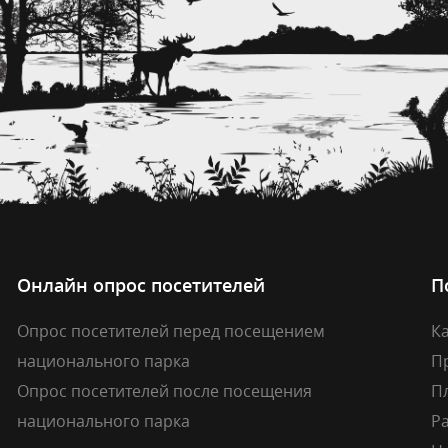
Онлайн опрос посетителей
П
Опрос посетителей перед посещением
Ка
национального парка
П
Опрос посетителей после посещения
П
национального парка
Р