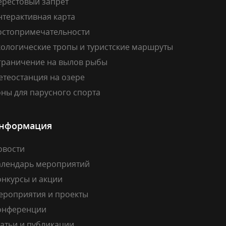
ерестовый запрет
нтерактивная карта
остопримечательности
кологические тропы и туристские маршруты
граничение на вылов рыбы
етеостанция на озере
ны для парусного спорта
нформация
овости
алендарь мероприятий
онкурсы и акции
ероприятия и проекты
онференции
атьи и публикации