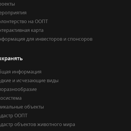
роекты
ероприятия
олонтерство на ООПТ
нтерактивная карта
нформация для инвесторов и спонсоров
охранять
бщая информация
едкие и исчезающие виды
иоразнообразие
косистема
никальные объекты
адастр ООПТ
адастр объектов животного мира