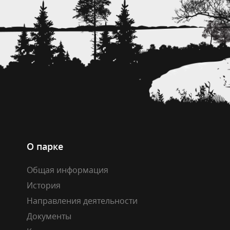
О парке
Общая информация
История
Направления деятельности
Документы