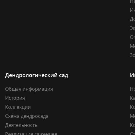
Н
И
Д
Э
О
М
Зо
Дендрологический сад
И
Общая информация
Н
История
К
Коллекции
К
Схема дендросада
М
Деятельность
К
Реализация саженцев
Ст