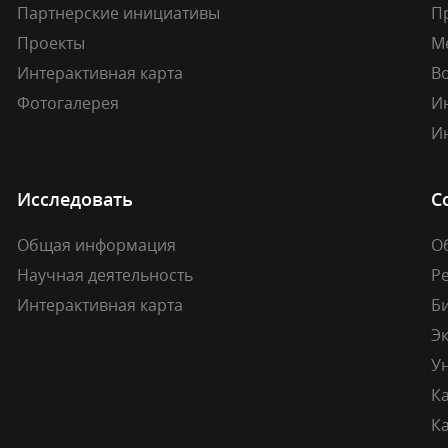
Партнерские инициативы
П
Проекты
М
Интерактивная карта
В
Фотогалерея
И
И
Исследовать
С
Общая информация
О
Научная деятельность
Р
Интерактивная карта
Б
Э
У
К
К