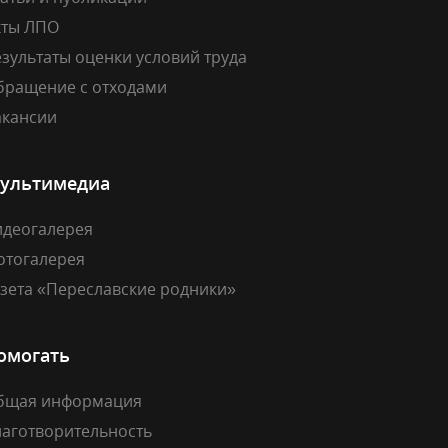
кты ЛПО
зультаты оценки условий труда
бращение с отходами
акансии
ультимедиа
идеогалерея
отогалерея
азета «Переславские родники»
омогать
бщая информация
лаготворительность