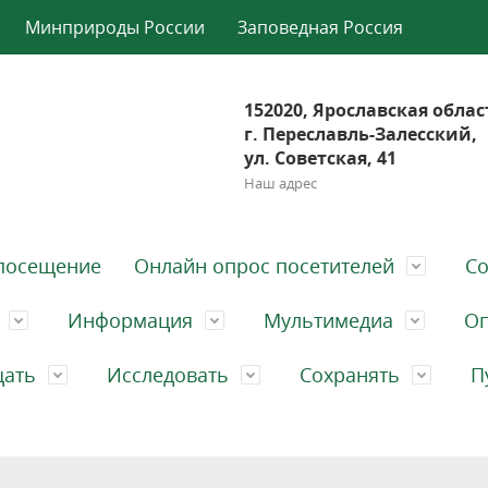
Минприроды России
Заповедная Россия
152020, Ярославская облас
г. Переславль-Залесский,
ул. Советская, 41
Наш адрес
посещение
Онлайн опрос посетителей
Со
Информация
Мультимедиа
Оп
щать
Исследовать
Сохранять
П