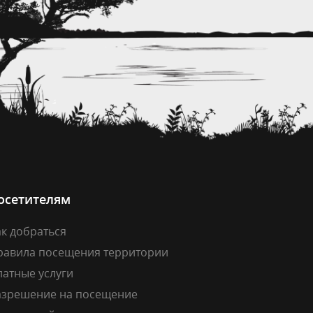
осетителям
к добраться
равила посещения территории
латные услуги
азрешение на посещение