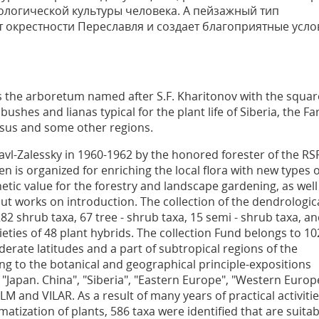
ологической культуры человека. А пейзажный тип
 окрестности Переславля и создает благоприятные усло
is the arboretum named after S.F. Kharitonov with the squar
ushes and lianas typical for the plant life of Siberia, the Fa
asus and some other regions.
vl-Zalessky in 1960-1962 by the honored forester of the RS
den is organized for enriching the local flora with new types o
tic value for the forestry and landscape gardening, as well
 out works on introduction. The collection of the dendrologic
2 shrub taxa, 67 tree - shrub taxa, 15 semi - shrub taxa, a
ieties of 48 plant hybrids. The collection Fund belongs to 10
erate latitudes and a part of subtropical regions of the
g to the botanical and geographical principle-expositions
 "Japan. China", "Siberia", "Eastern Europe", "Western Europ
ILM and VILAR. As a result of many years of practical activitie
tization of plants, 586 taxa were identified that are suitab