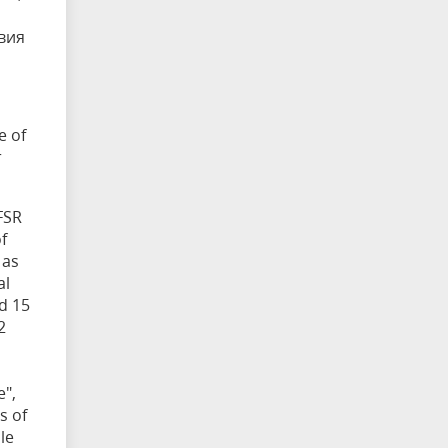
вия
e of
r
FSR
f
 as
al
nd 15
2
e",
s of
le