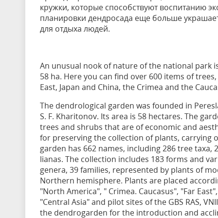
кружки, которые способствуют воспитанию эк
планировки дендросада еще больше украшает
для отдыха людей.
An unusual nook of nature of the national park 
58 ha. Here you can find over 600 items of trees, b
East, Japan and China, the Crimea and the Cauc
The dendrological garden was founded in Peresla
S. F. Kharitonov. Its area is 58 hectares. The gar
trees and shrubs that are of economic and aesthe
for preserving the collection of plants, carrying
garden has 662 names, including 286 tree taxa, 28
lianas. The collection includes 183 forms and var
genera, 39 families, represented by plants of mod
Northern hemisphere. Plants are placed accordin
"North America", " Crimea. Caucasus", "Far East",
"Central Asia" and pilot sites of the GBS RAS, VNI
the dendrogarden for the introduction and acclima