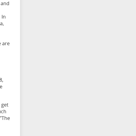
 and
 In
a,
e are
8,
he
 get
uch
 "The