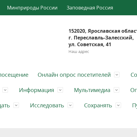
Минприроды России
Заповедная Россия
152020, Ярославская облас
г. Переславль-Залесский,
ул. Советская, 41
Наш адрес
посещение
Онлайн опрос посетителей
Со
Информация
Мультимедиа
Оп
щать
Исследовать
Сохранять
П