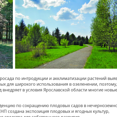
росада по интродукции и акклиматизации растений выя
ных для широкого использования в озеленении, поэтому
д внедряет в условия Ярославской области многие новы
нденцию по сокращению плодовых садов в нечерноземн
СНП создана экспозиция плодовых и ягодных культур,