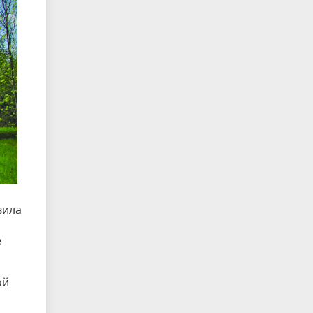
вила
,
е
ой