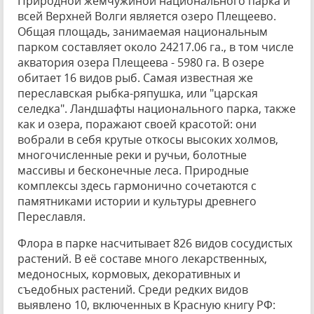
Природной жемчужиной национального парка и
всей Верхней Волги является озеро Плещеево.
Общая площадь, занимаемая национальным
парком составляет около 24217.06 га., в том числе
акватория озера Плещеева - 5980 га. В озере
обитает 16 видов рыб. Самая известная же
переславская рыбка-ряпушка, или "царская
селедка". Ландшафты национального парка, также
как и озера, поражают своей красотой: они
вобрали в себя крутые откосы высоких холмов,
многочисленные реки и ручьи, болотные
массивы и бесконечные леса. Природные
комплексы здесь гармонично сочетаются с
памятниками истории и культуры древнего
Переславля.
Флора в парке насчитывает 826 видов сосудистых
растений. В её составе много лекарственных,
медоносных, кормовых, декоративных и
съедобных растений. Среди редких видов
выявлено 10, включенных в Красную книгу РФ: