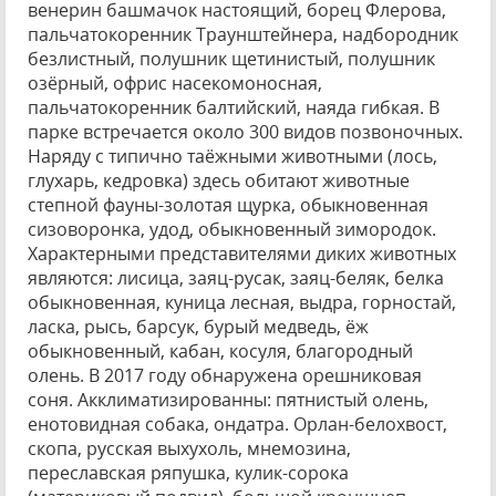
венерин башмачок настоящий, борец Флерова,
пальчатокоренник Траунштейнера, надбородник
безлистный, полушник щетинистый, полушник
озёрный, офрис насекомоносная,
пальчатокоренник балтийский, наяда гибкая. В
парке встречается около 300 видов позвоночных.
Наряду с типично таёжными животными (лось,
глухарь, кедровка) здесь обитают животные
степной фауны-золотая щурка, обыкновенная
сизоворонка, удод, обыкновенный зимородок.
Характерными представителями диких животных
являются: лисица, заяц-русак, заяц-беляк, белка
обыкновенная, куница лесная, выдра, горностай,
ласка, рысь, барсук, бурый медведь, ёж
обыкновенный, кабан, косуля, благородный
олень. В 2017 году обнаружена орешниковая
соня. Акклиматизированны: пятнистый олень,
енотовидная собака, ондатра. Орлан-белохвост,
скопа, русская выхухоль, мнемозина,
переславская ряпушка, кулик-сорока