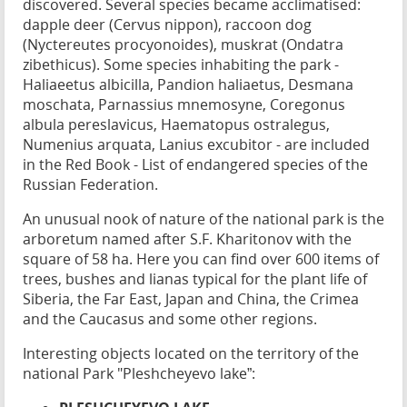
discovered. Several species became acclimatised:
dapple deer (Cervus nippon), raccoon dog
(Nyctereutes procyonoides), muskrat (Ondatra
zibethicus). Some species inhabiting the park -
Haliaeetus albicilla, Pandion haliaetus, Desmana
moschata, Parnassius mnemosyne, Coregonus
albula pereslavicus, Haematopus ostralegus,
Numenius arquata, Lanius excubitor - are included
in the Red Book - List of endangered species of the
Russian Federation.
An unusual nook of nature of the national park is the
arboretum named after S.F. Kharitonov with the
square of 58 ha. Here you can find over 600 items of
trees, bushes and lianas typical for the plant life of
Siberia, the Far East, Japan and China, the Crimea
and the Caucasus and some other regions.
Interesting objects located on the territory of the
national Park "Pleshcheyevo lake”: