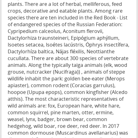
plants. There are a lot of herbal, melliferous, feed
crops, decorative and eatable plants. Among rare
species there are ten included in the Red Book - List
of endangered species of the Russian Federation:
Cypripedium calceolus, Aconitum flerovii,
Dactylorhiza traunsteineri, Epipógium aphýllum,
Isoetes setacea, Isoétes lacústris, Óphrys insectífera,
Dactylorhíza baltica, Nájas fléxilis, Neottianthe
cucullata. There are about 300 species of vertebrate
animals. Along the typically taiga animals (elk, wood
grouse, nutcracker (Nucifraga)) , animals of steppe
wildlife inhabit the park: golden bee-eater (Merops
apiaster), common rodent (Coracias garrulus),
hoopoe (Upupa epops), common kingfisher (Alcedo
atthis). The most characteristic representatives of
wild animals are: fox, European hare, white hare,
common squirrel, pine marten, otter, ermine,
weasel, lynx, badger, brown bear, common
hedgehog, wild boar, roe deer, red deer. In 2017
common dormouse (Muscardinus avellanarius) was