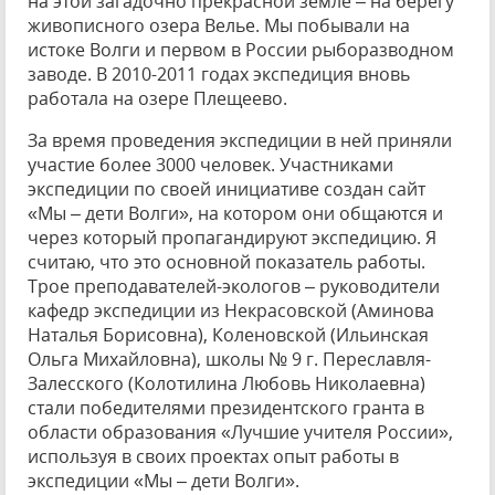
на этой загадочно прекрасной земле – на берегу
живописного озера Велье. Мы побывали на
истоке Волги и первом в России рыборазводном
заводе. В 2010-2011 годах экспедиция вновь
работала на озере Плещеево.
За время проведения экспедиции в ней приняли
участие более 3000 человек. Участниками
экспедиции по своей инициативе создан сайт
«Мы – дети Волги», на котором они общаются и
через который пропагандируют экспедицию. Я
считаю, что это основной показатель работы.
Трое преподавателей-экологов – руководители
кафедр экспедиции из Некрасовской (Аминова
Наталья Борисовна), Коленовской (Ильинская
Ольга Михайловна), школы № 9 г. Переславля-
Залесского (Колотилина Любовь Николаевна)
стали победителями президентского гранта в
области образования «Лучшие учителя России»,
используя в своих проектах опыт работы в
экспедиции «Мы – дети Волги».