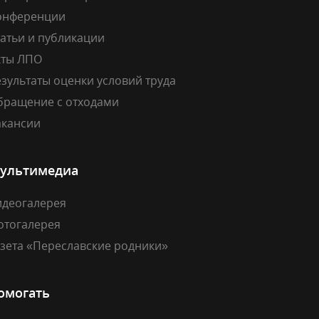
онференции
атьи и публикации
кты ЛПО
зультаты оценки условий труда
бращение с отходами
акансии
ультимедиа
идеогалерея
отогалерея
азета «Переславские родники»
омогать