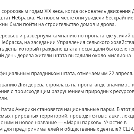
сороковым годам XIX века, когда основатель движения 
 штат Небраска. На новом месте они увидели бескрайние
ны были пойти на строительство домов и дрова.
деревьев и развернули кампанию по пропаганде усилий 
Небраска, на заседании Управления сельского хозяйств
ть день, который граждане штата посвящали бы озелене
ый день дерева жители штата высадили около миллиона
 официальным праздником штата, отмечаемым 22 апреля.
нованию Дня дерева строилась на пропаганде значимост
ения с происходящим разрушением природных ресурсов
мли.
Штатах Америки становятся национальные парки. В этот 
емых природных территорий, проводятся выставки, лекц
 с ним и новое название — «Марш парков». Участие в
м для предпринимателей и общественных деятелей США