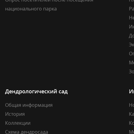
национального парка
Р
Н
И
Д
Э
О
М
Зо
Дендрологический сад
И
Общая информация
Н
История
К
Коллекции
К
Схема дендросада
М