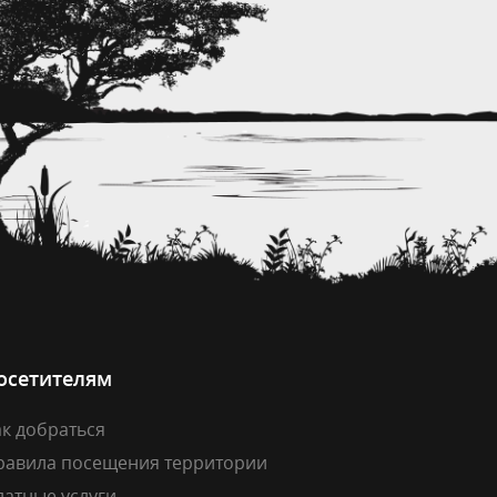
осетителям
к добраться
равила посещения территории
латные услуги