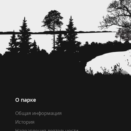
О парке
Общая информация
История
Направления деятельности