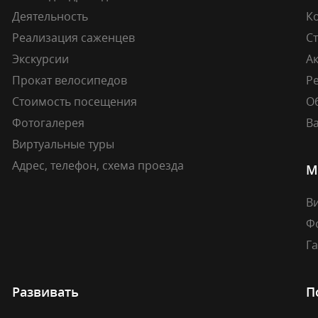
Деятельность
К
Реализация саженцев
Ст
Экскурсии
А
Прокат велосипедов
Ре
Стоимость посещения
О
Фотогалерея
В
Виртуальные туры
Адрес, телефон, схема проезда
М
В
Ф
Г
Развивать
П