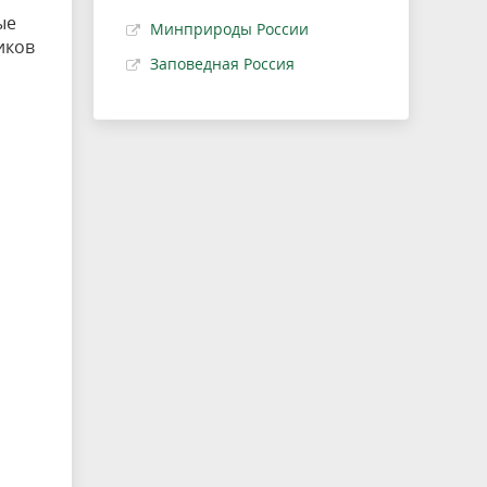
ые
Минприроды России
иков
Заповедная Россия