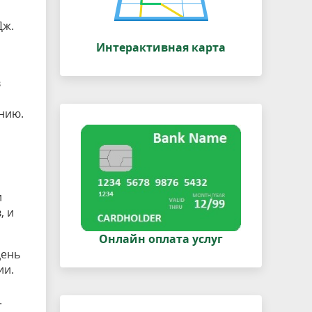
Дж.
Интерактивная карта
в
а
нию.
и
, и
Онлайн оплата услуг
день
ии.
.