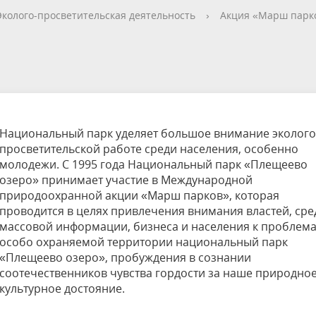
етителей после посещения
осещения территории
 мероприятий
ея
твет
ество с бизнесом
ительность
щение
еятельность
исчезающие виды
уризма
"Шалаш"
Направления деятельности
Платные услуги
Коллекции
Конкурсы и акции
Газета «Переславские родники
Партнерские инициативы
Проекты
Сводные данные по экопросв
Интерактивная карта
Биоразнообразие
Категории путешественников
Жилой дом
Эколого-просветительская деятельность
›
Акция «Марш парк
ного парка
на ООПТ
ионального парка
вная карта
я саженцев
публикации
ея
вная карта
ОПТ
Растительный и животный ми
Достопримечательности
Экскурсии
Акты ЛПО
Информация для инвесторов и
Кадастр объектов животного м
спонсоров
йствие коррупции
ея
Друзья и партнеры
Виртуальные туры
ция на озере
Зоны для парусного спорта
Интерактивная карта
Национальный парк уделяет большое внимание эколого
просветительской работе среди населения, особенно
молодежи. С 1995 года Национальный парк «Плещеево
озеро» принимает участие в Международной
природоохранной акции «Марш парков», которая
проводится в целях привлечения внимания властей, сре
массовой информации, бизнеса и населения к проблем
особо охраняемой территории национальный парк
«Плещеево озеро», пробуждения в сознании
соотечественников чувства гордости за наше природное
культурное достояние.