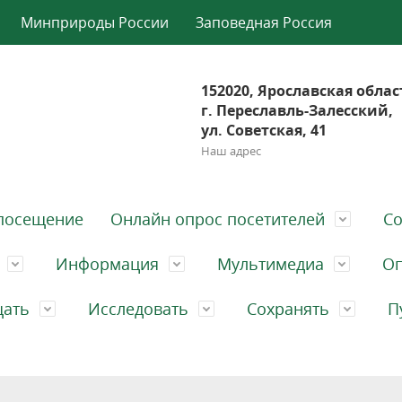
Минприроды России
Заповедная Россия
152020, Ярославская облас
г. Переславль-Залесский,
ул. Советская, 41
Наш адрес
посещение
Онлайн опрос посетителей
Со
Информация
Мультимедиа
Оп
щать
Исследовать
Сохранять
П