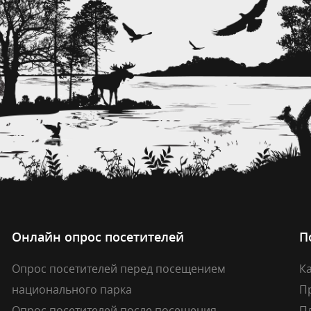
Онлайн опрос посетителей
П
Опрос посетителей перед посещением
Ка
национального парка
П
Опрос посетителей после посещения
П