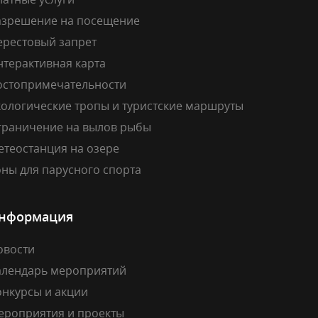
азрешение на посещение
ерестовый запрет
нтерактивная карта
остопримечательности
кологические тропы и туристские маршруты
граничение на вылов рыбы
етеостанция на озере
ны для парусного спорта
нформация
овости
алендарь мероприятий
онкурсы и акции
ероприятия и проекты