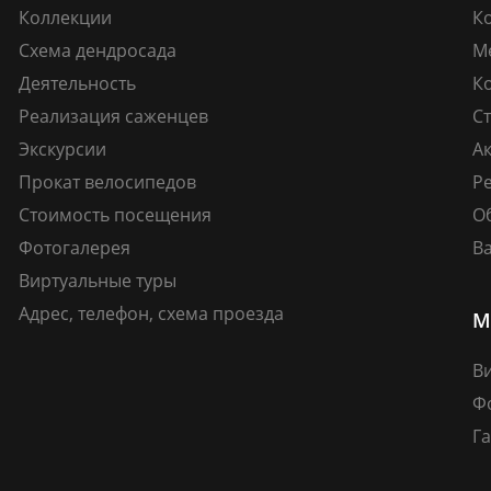
Коллекции
К
Схема дендросада
М
Деятельность
К
Реализация саженцев
Ст
Экскурсии
А
Прокат велосипедов
Ре
Стоимость посещения
О
Фотогалерея
В
Виртуальные туры
Адрес, телефон, схема проезда
М
В
Ф
Га