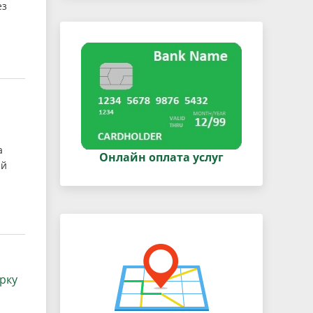
ез
а
Онлайн оплата услуг
ый
рку