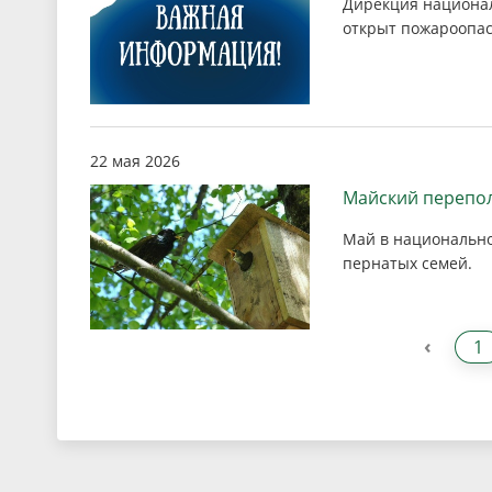
Дирекция национал
открыт пожароопас
22 мая 2026
Майский переполо
Май в национальном
пернатых семей.
‹
1