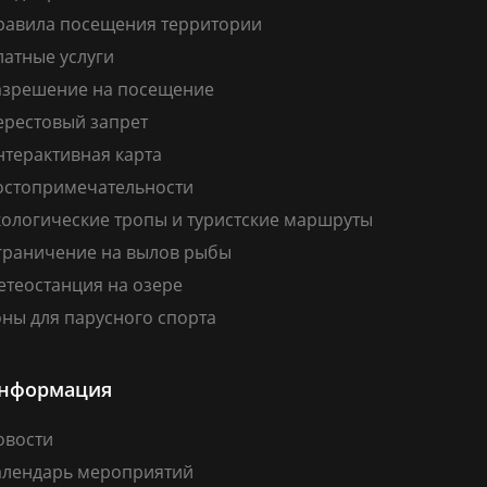
равила посещения территории
латные услуги
азрешение на посещение
ерестовый запрет
нтерактивная карта
остопримечательности
кологические тропы и туристские маршруты
граничение на вылов рыбы
етеостанция на озере
ны для парусного спорта
нформация
овости
алендарь мероприятий