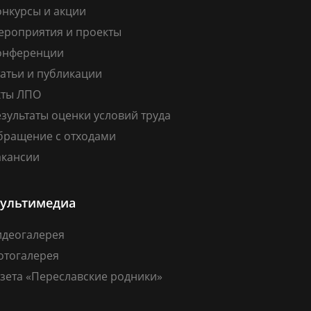
онкурсы и акции
ероприятия и проекты
онференции
атьи и публикации
кты ЛПО
зультаты оценки условий труда
бращение с отходами
акансии
ультимедиа
идеогалерея
отогалерея
зета «Переславские родники»