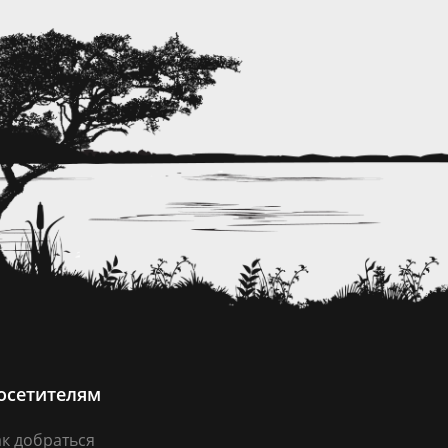
осетителям
к добраться