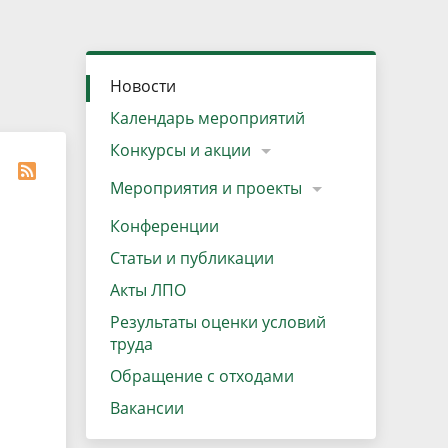
»
ещению
Документы
Разрешение на посещение
Схема дендросада
Мероприятия и проекты
Проекты
Мероприятия
Наша деятельность
Экосистема
Виды туров
Деревянная палатка
р
ира
Озеро Плещеево
Экологические тропы и туристские
Прокат велосипедов
Результаты оценки условий труда
Интерактивная карта
Кадастр объектов животного мира, не
Новости
маршруты
отнесенных к объектам охоты
Вакансии
Адрес, телефон, схема проезда
Календарь мероприятий
Конкурсы и акции
Мероприятия и проекты
Конференции
Статьи и публикации
Акты ЛПО
Результаты оценки условий
труда
Обращение с отходами
Вакансии