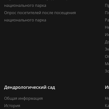
национального парка
П
Опрос посетителей после посещения
П
национального парка
Р
Н
И
Д
Э
О
М
Зо
Дендрологический сад
И
Общая информация
Н
История
К