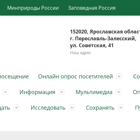
Минприроды России
Заповедная Россия
152020, Ярославская облас
г. Переславль-Залесский,
ул. Советская, 41
Наш адрес
посещение
Онлайн опрос посетителей
Со
Информация
Мультимедиа
Оп
щать
Исследовать
Сохранять
П