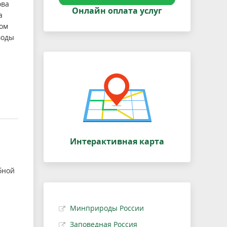
ова
Онлайн оплата услуг
а
том
воды
Интерактивная карта
бной
Минприроды России
Заповедная Россия