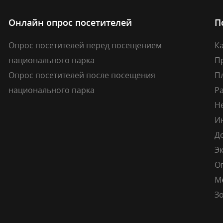
Онлайн опрос посетителей
П
Опрос посетителей перед посещением
Ка
национального парка
П
Опрос посетителей после посещения
П
национального парка
Р
Н
И
Д
Э
О
М
Зо