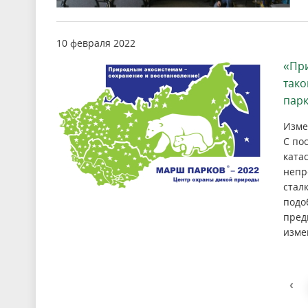
10 февраля 2022
«При
так
парк
Изме
С по
ката
непр
стал
подо
пред
изме
‹