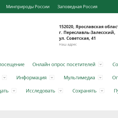
Минприроды России
Заповедная Россия
152020, Ярославская облас
г. Переславль-Залесский,
ул. Советская, 41
Наш адрес
посещение
Онлайн опрос посетителей
Со
Информация
Мультимедиа
Оп
щать
Исследовать
Сохранять
П