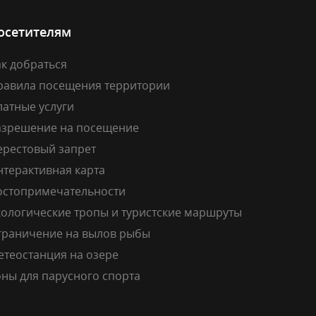
осетителям
к добраться
равила посещения территории
латные услуги
азрешение на посещение
ерестовый запрет
нтерактивная карта
остопримечательности
кологические тропы и туристские маршруты
граничение на вылов рыбы
етеостанция на озере
ны для парусного спорта