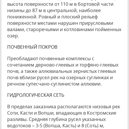
высота поверхности от 110 м в бортовой части
низины до 87 м в центральной, наиболее
пониженной. Ровный и плоский рельеф
поверхности местами нарушен прирусловыми
валами, староречьями и котловинами пойменных
озер.
ПОЧВЕННЫЙ ПОКРОВ
Преобладают почвенные комплексы с
сочетанием дерново-глеевых и торфяно-глеевых
почв, а также аллювиальных зернистых глеевых
почв вблизи русел рек на озерных суглинках и
речном супесчано-суглинистом аллювии.
ГИДРОЛОГИЧЕСКАЯ СЕТЬ
В пределах заказника располагаются низовья рек
Соти, Касти и Вопши, впадающих в Костромские
разливы. Средняя глубина русел указанных
водотоков – 3-5 (Вопша, Касть) и 8 (Соть) м,