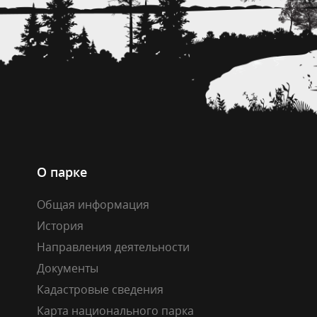
О парке
Общая информация
История
Направления деятельности
Документы
Кадастровые сведения
Карта национального парка