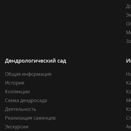
Д
Э
О
М
Зо
Дендрологический сад
И
Общая информация
Н
История
К
Коллекции
К
Схема дендросада
М
Деятельность
К
Реализация саженцев
Ст
Экскурсии
А