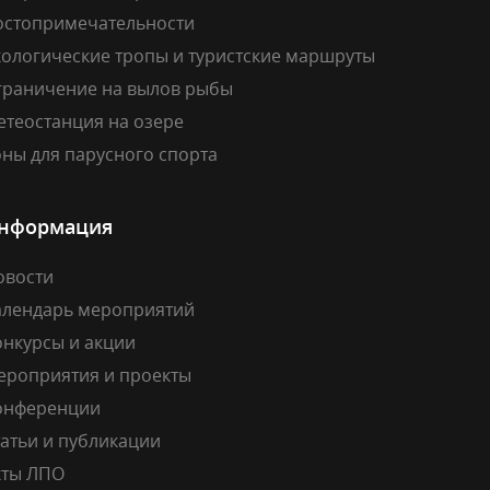
остопримечательности
кологические тропы и туристские маршруты
граничение на вылов рыбы
етеостанция на озере
ны для парусного спорта
нформация
овости
алендарь мероприятий
онкурсы и акции
ероприятия и проекты
онференции
атьи и публикации
кты ЛПО