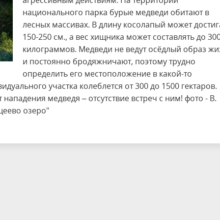
агрессивным действиям. На территории
национального парка бурые медведи обитают в
лесных массивах. В длину косолапый может достиг
150-250 см., а вес хищника может составлять до 30
килограммов. Медведи не ведут осёдлый образ жи
и постоянно бродяжничают, поэтому трудно
определить его местоположение в какой-то
уального участка колеблется от 300 до 1500 гектаров.
нападения медведя – отсутствие встреч с ним! фото - В.
щеево озеро"