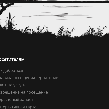
осетителям
к добраться
равила посещения территории
латные услуги
азрешение на посещение
ерестовый запрет
нтерактивная карта