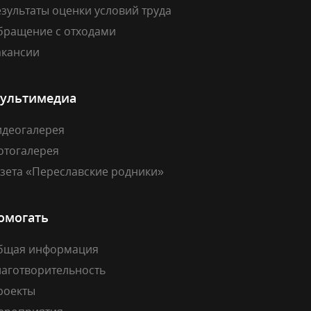
зультаты оценки условий труда
бращение с отходами
акансии
ультимедиа
идеогалерея
отогалерея
азета «Переславские родники»
омогать
бщая информация
лаготворительность
роекты