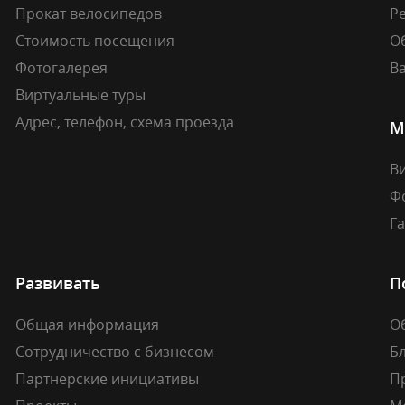
Прокат велосипедов
Ре
Стоимость посещения
О
Фотогалерея
В
Виртуальные туры
Адрес, телефон, схема проезда
М
В
Ф
Г
Развивать
П
Общая информация
О
Сотрудничество с бизнесом
Б
Партнерские инициативы
П