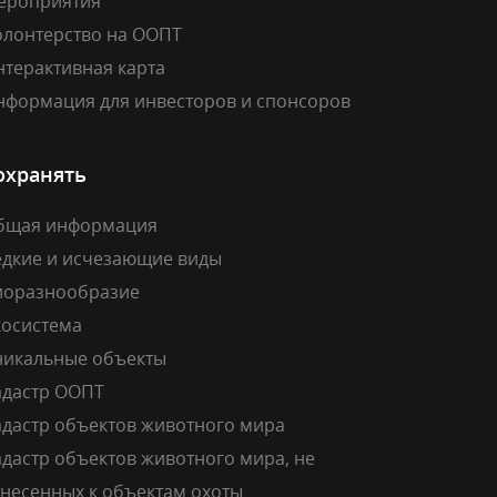
ероприятия
олонтерство на ООПТ
нтерактивная карта
нформация для инвесторов и спонсоров
охранять
бщая информация
едкие и исчезающие виды
иоразнообразие
косистема
никальные объекты
адастр ООПТ
адастр объектов животного мира
дастр объектов животного мира, не
тнесенных к объектам охоты