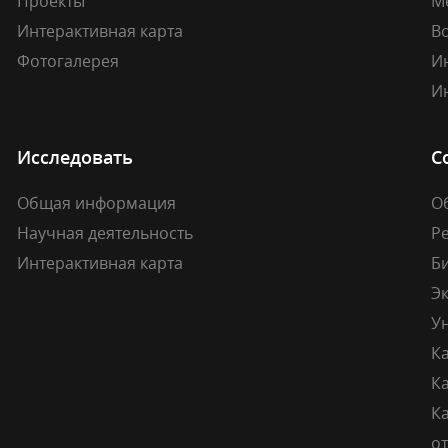
Проекты
М
Интерактивная карта
В
Фотогалерея
И
И
Исследовать
С
Общая информация
О
Научная деятельность
Р
Интерактивная карта
Б
Э
У
К
К
Ка
о