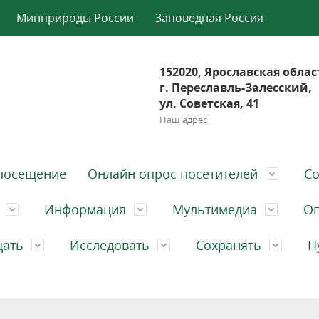
Минприроды России
Заповедная Россия
152020, Ярославская облас
г. Переславль-Залесский,
ул. Советская, 41
Наш адрес
посещение
Онлайн опрос посетителей
Со
Информация
Мультимедиа
Оп
щать
Исследовать
Сохранять
П