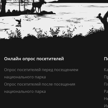
Онлайн опрос посетителей
П
Опрос посетителей перед посещением
Ка
национального парка
П
Опрос посетителей после посещения
П
национального парка
Р
Н
И