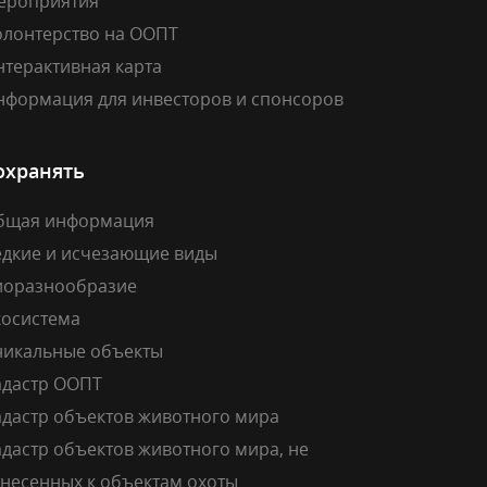
ероприятия
олонтерство на ООПТ
нтерактивная карта
нформация для инвесторов и спонсоров
охранять
бщая информация
едкие и исчезающие виды
иоразнообразие
косистема
никальные объекты
адастр ООПТ
адастр объектов животного мира
дастр объектов животного мира, не
тнесенных к объектам охоты