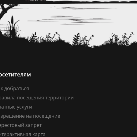
осетителям
к добраться
равила посещения территории
латные услуги
азрешение на посещение
ерестовый запрет
нтерактивная карта