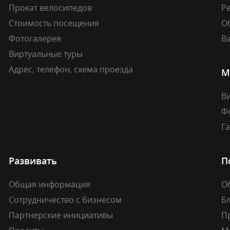
Прокат велосипедов
Ре
Стоимость посещения
О
Фотогалерея
В
Виртуальные туры
Адрес, телефон, схема проезда
М
В
Ф
Г
Развивать
П
Общая информация
О
Сотрудничество с бизнесом
Б
Партнерские инициативы
П