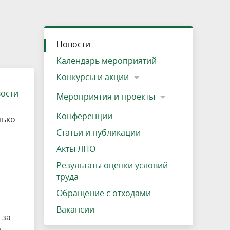
»
ещению
Документы
Разрешение на посещение
Схема дендросада
Мероприятия и проекты
Проекты
Мероприятия
Наша деятельность
Экосистема
Виды туров
Деревянная палатка
р
ира
Озеро Плещеево
Экологические тропы и туристские
Прокат велосипедов
Результаты оценки условий труда
Интерактивная карта
Кадастр объектов животного мира, не
Новости
маршруты
отнесенных к объектам охоты
Вакансии
Адрес, телефон, схема проезда
Календарь мероприятий
Конкурсы и акции
вости
Мероприятия и проекты
Конференции
лько
Статьи и публикации
Акты ЛПО
Результаты оценки условий
труда
Обращение с отходами
Вакансии
 за