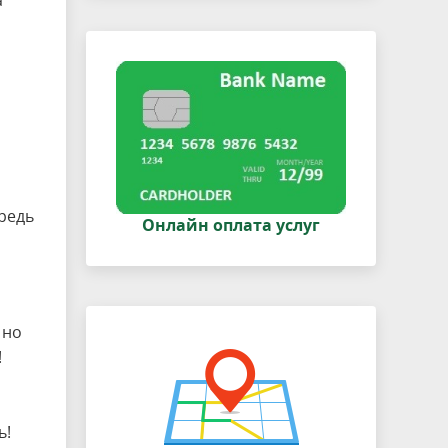
а
редь
Онлайн оплата услуг
 но
!
ь!