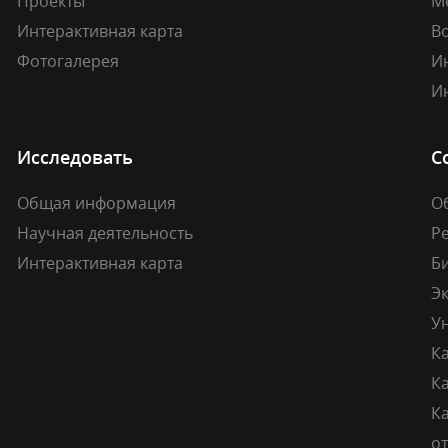
Проекты
М
Интерактивная карта
В
Фотогалерея
И
И
Исследовать
С
Общая информация
О
Научная деятельность
Р
Интерактивная карта
Б
Э
У
К
К
Ка
о