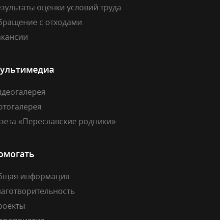
зультаты оценки условий труда
бращение с отходами
акансии
ультимедиа
идеогалерея
отогалерея
азета «Переславские родники»
омогать
бщая информация
лаготворительность
роекты