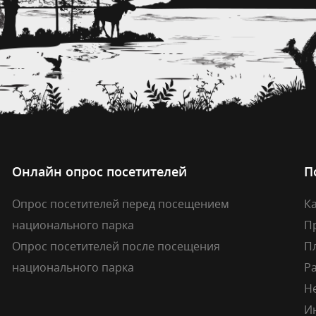
Онлайн опрос посетителей
П
Опрос посетителей перед посещением
Ка
национального парка
П
Опрос посетителей после посещения
П
национального парка
Р
Н
И