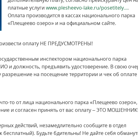
дополнительную плату, согласно прейскуранту цен н
платные услуги
www.plesheevo-lake.ru/posetitely...
.
Оплата производится в кассах национального парка
«Плещеево озеро» и на официальном сайте.
оизвести оплату НЕ ПРЕДУСМОТРЕНЫ!
 государственным инспектором национального парка
ИО и должность, предъявить удостоверение. В свою оче
разрешение на посещение территории и чек об оплате
ас что-то от лица национального парка «Плещеево озеро»,
ение и согласен принять от вас оплату – ЭТО МОШЕННИК
мерных действий, незамедлительно сообщите в отдел
ок бесплатный). Будьте бдительны! Не дайте себя обманут