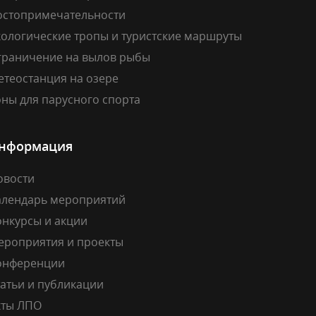
остопримечательности
кологические тропы и туристские маршруты
граничение на вылов рыбы
етеостанция на озере
ны для парусного спорта
нформация
овости
алендарь мероприятий
онкурсы и акции
ероприятия и проекты
онференции
атьи и публикации
кты ЛПО