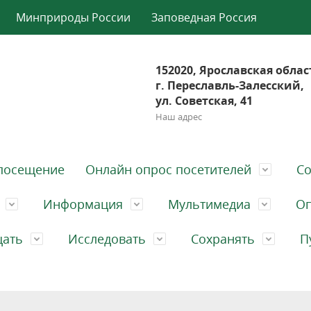
Минприроды России
Заповедная Россия
152020, Ярославская облас
г. Переславль-Залесский,
ул. Советская, 41
Наш адрес
посещение
Онлайн опрос посетителей
Со
Информация
Мультимедиа
Оп
щать
Исследовать
Сохранять
П