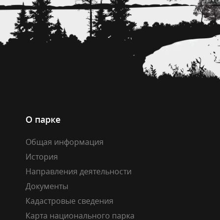
О парке
Общая информация
История
Направления деятельности
Документы
Кадастровые сведения
Карта национального парка