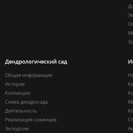
Д
Э
О
М
Зо
Дендрологический сад
И
Общая информация
Н
История
К
Коллекции
К
Схема дендросада
М
Деятельность
К
Реализация саженцев
Ст
Экскурсии
А