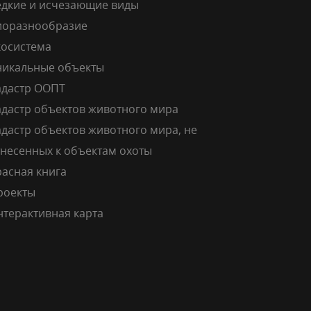
едкие и исчезающие виды
иоразнообразие
косистема
никальные объекты
адастр ООПТ
адастр объектов животного мира
дастр объектов животного мира, не
тнесенных к объектам охоты
расная книга
роекты
нтерактивная карта