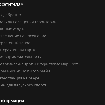
осетителям
к добраться
равила посещения территории
латные услуги
азрешение на посещение
ерестовый запрет
нтерактивная карта
остопримечательности
кологические тропы и туристские маршруты
граничение на вылов рыбы
етеостанция на озере
ны для парусного спорта
нформация