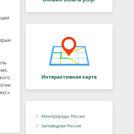
кции
торые
ель
рме.
Интерактивная карта
кого
логии
екс»
Минприроды России
Заповедная Россия