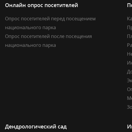
Онлайн опрос посетителей
П
Опрос посетителей перед посещением
Ка
национального парка
П
Опрос посетителей после посещения
П
национального парка
Р
Н
И
Д
Э
О
М
Зо
Дендрологический сад
И