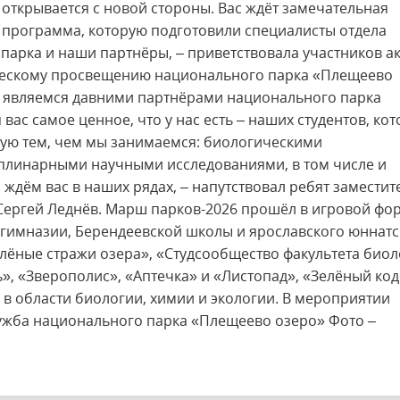
открывается с новой стороны. Вас ждёт замечательная
программа, которую подготовили специалисты отдела
арка и наши партнёры, – приветствовала участников а
ическому просвещению национального парка «Плещеево
ы являемся давними партнёрами национального парка
вас самое ценное, что у нас есть – наших студентов, ко
ую тем, чем мы занимаемся: биологическими
плинарными научными исследованиями, в том числе и
ждём вас в наших рядах, – напутствовал ребят заместит
 Сергей Леднёв. Марш парков-2026 прошёл в игровой фо
 гимназии, Берендеевской школы и ярославского юннатс
елёные стражи озера», «Студсообщество факультета био
ь», «Зверополис», «Аптечка» и «Листопад», «Зелёный код
 в области биологии, химии и экологии. В мероприятии
лужба национального парка «Плещеево озеро» Фото –