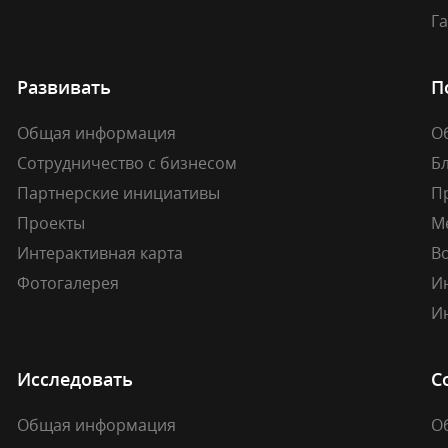
Г
Развивать
П
Общая информация
О
Сотрудничество с бизнесом
Б
Партнерские инициативы
П
Проекты
М
Интерактивная карта
В
Фотогалерея
И
И
Исследовать
С
Общая информация
О