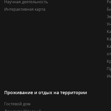
Научная деятельность
Р
Интерактивная карта
Б
Э
У
К
К
Ка
о
К
П
И
Проживание и отдых на территории
Гостевой дом