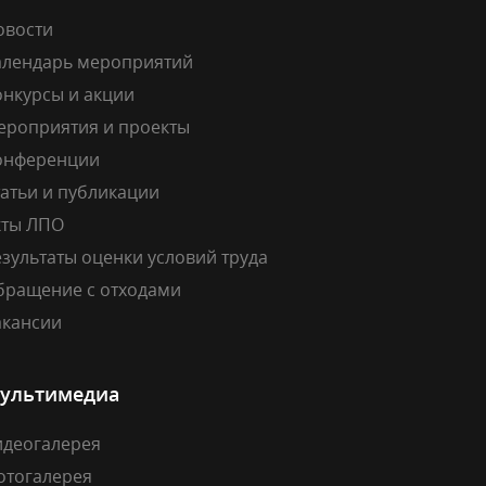
овости
алендарь мероприятий
онкурсы и акции
ероприятия и проекты
онференции
атьи и публикации
кты ЛПО
зультаты оценки условий труда
бращение с отходами
акансии
ультимедиа
идеогалерея
отогалерея