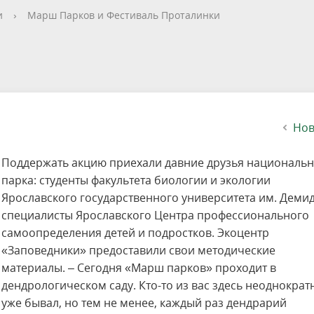
етителей после посещения
осещения территории
 мероприятий
ея
твет
ество с бизнесом
ительность
щение
еятельность
исчезающие виды
уризма
"Шалаш"
Направления деятельности
Платные услуги
Коллекции
Конкурсы и акции
Газета «Переславские родники
Партнерские инициативы
Проекты
Сводные данные по экопросв
Интерактивная карта
Биоразнообразие
Категории путешественников
Жилой дом
и
›
Марш Парков и Фестиваль Проталинки
ного парка
на ООПТ
ионального парка
вная карта
я саженцев
публикации
ея
вная карта
ОПТ
Растительный и животный ми
Достопримечательности
Экскурсии
Акты ЛПО
Информация для инвесторов и
Кадастр объектов животного м
спонсоров
йствие коррупции
ея
Друзья и партнеры
Виртуальные туры
ция на озере
Зоны для парусного спорта
Интерактивная карта
Нов
Поддержать акцию приехали давние друзья националь
парка: студенты факультета биологии и экологии
Ярославского государственного университета им. Демид
специалисты Ярославского Центра профессионального
самоопределения детей и подростков. Экоцентр
«Заповедники» предоставили свои методические
материалы. – Сегодня «Марш парков» проходит в
дендрологическом саду. Кто-то из вас здесь неоднократ
уже бывал, но тем не менее, каждый раз дендрарий