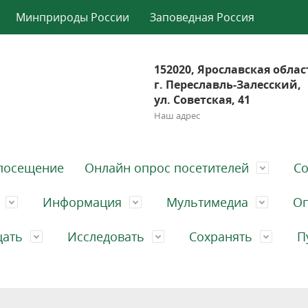
Минприроды России
Заповедная Россия
152020, Ярославская облас
г. Переславль-Залесский,
ул. Советская, 41
Наш адрес
посещение
Онлайн опрос посетителей
Со
Информация
Мультимедиа
Оп
щать
Исследовать
Сохранять
П