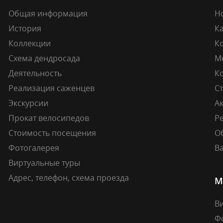
Общая информация
Н
История
К
Коллекции
К
Схема дендросада
М
Деятельность
К
Реализация саженцев
Ст
Экскурсии
А
Прокат велосипедов
Ре
Стоимость посещения
О
Фотогалерея
В
Виртуальные туры
Адрес, телефон, схема проезда
М
В
Ф