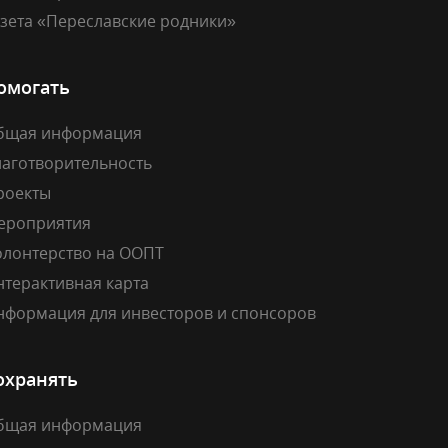
азета «Переславские родники»
омогать
бщая информация
лаготворительность
роекты
ероприятия
олонтерство на ООПТ
нтерактивная карта
нформация для инвесторов и спонсоров
охранять
бщая информация