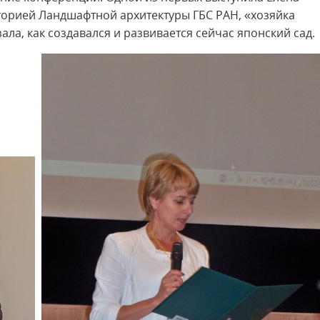
орией Ландшафтной архитектуры ГБС РАН, «хозяйка
зала, как создавался и развивается сейчас японский сад.