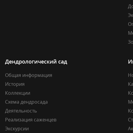
Д
Э
О
М
Зо
Дендрологический сад
И
Общая информация
Н
История
К
Коллекции
К
Схема дендросада
М
Деятельность
К
Реализация саженцев
Ст
Экскурсии
А