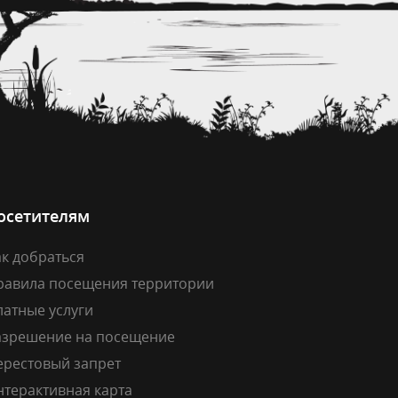
осетителям
к добраться
равила посещения территории
латные услуги
азрешение на посещение
ерестовый запрет
нтерактивная карта