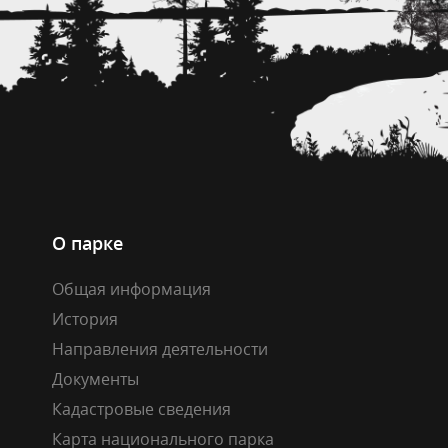
О парке
Общая информация
История
Направления деятельности
Документы
Кадастровые сведения
Карта национального парка