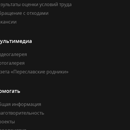
зультаты оценки условий труда
бращение с отходами
акансии
ультимедиа
идеогалерея
отогалерея
азета «Переславские родники»
омогать
бщая информация
лаготворительность
роекты