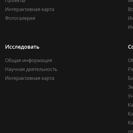
Проекты
М
Интерактивная карта
В
Фотогалерея
И
И
Исследовать
С
Общая информация
О
Научная деятельность
Р
Интерактивная карта
Б
Э
У
К
К
Ка
о