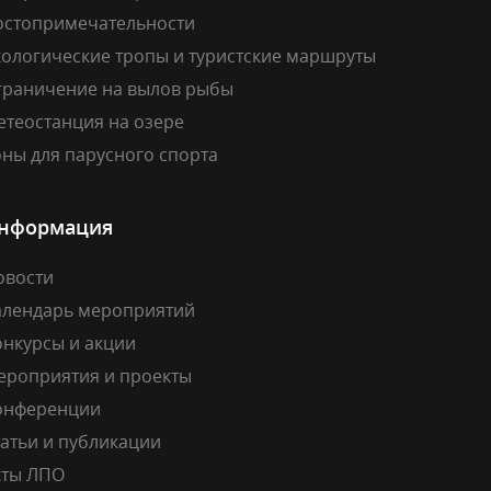
остопримечательности
кологические тропы и туристские маршруты
граничение на вылов рыбы
етеостанция на озере
ны для парусного спорта
нформация
овости
алендарь мероприятий
онкурсы и акции
ероприятия и проекты
онференции
атьи и публикации
кты ЛПО