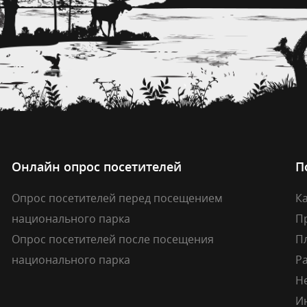
Онлайн опрос посетителей
П
Опрос посетителей перед посещением
Ка
национального парка
П
Опрос посетителей после посещения
П
национального парка
Р
Н
И