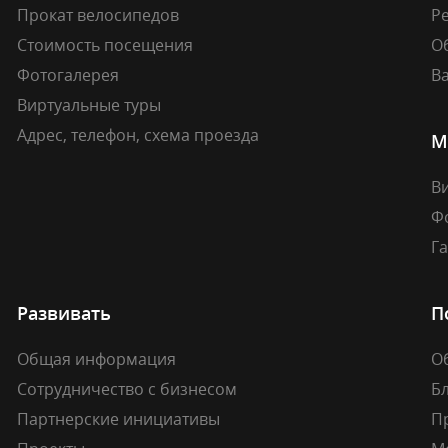
Прокат велосипедов
Ре
Стоимость посещения
О
Фотогалерея
В
Виртуальные туры
Адрес, телефон, схема проезда
М
В
Ф
Г
Развивать
П
Общая информация
О
Сотрудничество с бизнесом
Б
Партнерские инициативы
П