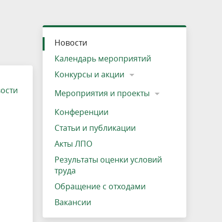
»
ещению
Документы
Разрешение на посещение
Схема дендросада
Мероприятия и проекты
Проекты
Мероприятия
Наша деятельность
Экосистема
Виды туров
Деревянная палатка
р
ира
Озеро Плещеево
Экологические тропы и туристские
Прокат велосипедов
Результаты оценки условий труда
Интерактивная карта
Кадастр объектов животного мира, не
Новости
маршруты
отнесенных к объектам охоты
Вакансии
Адрес, телефон, схема проезда
Календарь мероприятий
Конкурсы и акции
вости
Мероприятия и проекты
Конференции
Статьи и публикации
Акты ЛПО
Результаты оценки условий
труда
Обращение с отходами
Вакансии