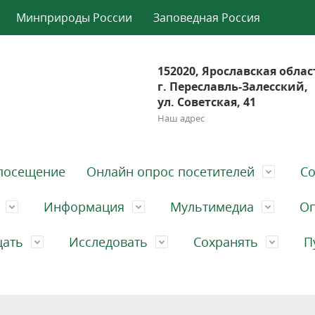
Минприроды России
Заповедная Россия
152020, Ярославская облас
г. Переславль-Залесский,
ул. Советская, 41
Наш адрес
посещение
Онлайн опрос посетителей
Со
Информация
Мультимедиа
Оп
щать
Исследовать
Сохранять
П