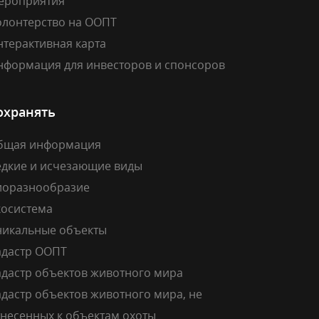
ероприятия
олонтерство на ООПТ
нтерактивная карта
нформация для инвесторов и спонсоров
охранять
бщая информация
едкие и исчезающие виды
иоразнообразие
косистема
никальные объекты
адастр ООПТ
адастр объектов животного мира
дастр объектов животного мира, не
тнесенных к объектам охоты