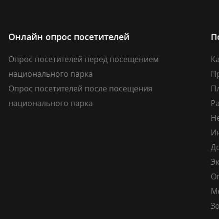
Онлайн опрос посетителей
П
Опрос посетителей перед посещением
Ка
национального парка
П
Опрос посетителей после посещения
П
национального парка
Р
Н
И
Д
Э
О
М
Зо