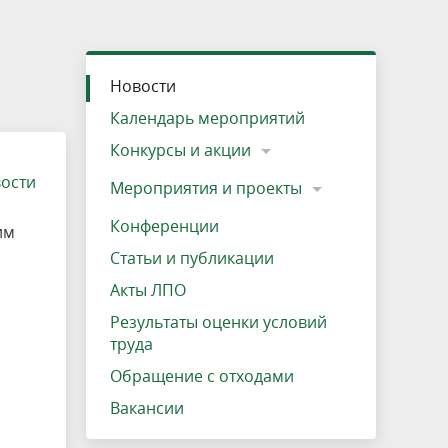
»
ещению
Документы
Разрешение на посещение
Схема дендросада
Мероприятия и проекты
Проекты
Мероприятия
Наша деятельность
Экосистема
Виды туров
Деревянная палатка
р
ира
Озеро Плещеево
Экологические тропы и туристские
Прокат велосипедов
Результаты оценки условий труда
Интерактивная карта
Кадастр объектов животного мира, не
Новости
маршруты
отнесенных к объектам охоты
Вакансии
Адрес, телефон, схема проезда
Календарь мероприятий
Конкурсы и акции
вости
Мероприятия и проекты
Конференции
им
Статьи и публикации
Акты ЛПО
Результаты оценки условий
труда
Обращение с отходами
Вакансии