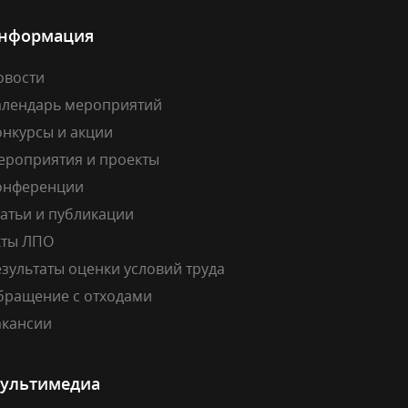
нформация
овости
алендарь мероприятий
онкурсы и акции
ероприятия и проекты
онференции
атьи и публикации
кты ЛПО
зультаты оценки условий труда
бращение с отходами
акансии
ультимедиа