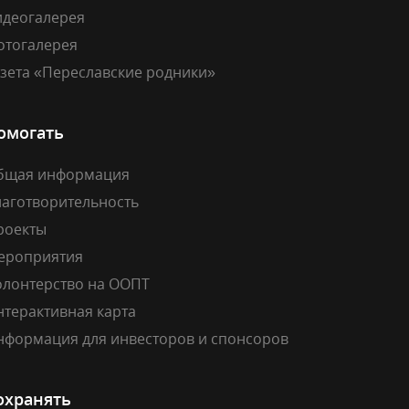
идеогалерея
отогалерея
азета «Переславские родники»
омогать
бщая информация
лаготворительность
роекты
ероприятия
олонтерство на ООПТ
нтерактивная карта
нформация для инвесторов и спонсоров
охранять