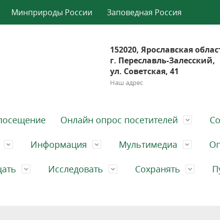
Минприроды России
Заповедная Россия
152020, Ярославская облас
г. Переславль-Залесский,
ул. Советская, 41
Наш адрес
посещение
Онлайн опрос посетителей
Со
Информация
Мультимедиа
Оп
щать
Исследовать
Сохранять
П