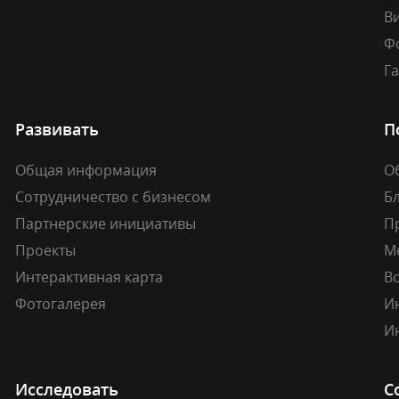
В
Ф
Г
Развивать
П
Общая информация
О
Сотрудничество с бизнесом
Б
Партнерские инициативы
П
Проекты
М
Интерактивная карта
В
Фотогалерея
И
И
Исследовать
С