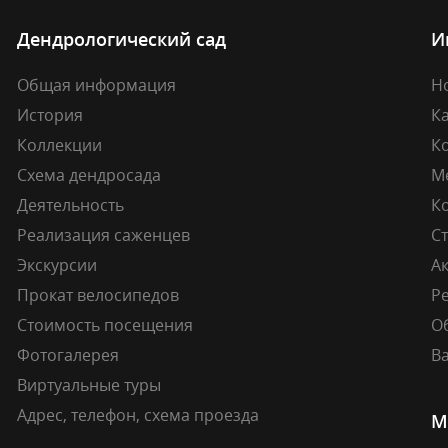
Дендрологический сад
И
Общая информация
Н
История
К
Коллекции
К
Схема дендросада
М
Деятельность
К
Реализация саженцев
Ст
Экскурсии
А
Прокат велосипедов
Ре
Стоимость посещения
О
Фотогалерея
В
Виртуальные туры
Адрес, телефон, схема проезда
М