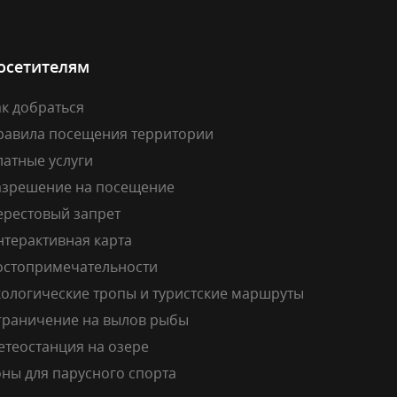
осетителям
к добраться
равила посещения территории
латные услуги
азрешение на посещение
ерестовый запрет
нтерактивная карта
остопримечательности
кологические тропы и туристские маршруты
граничение на вылов рыбы
етеостанция на озере
ны для парусного спорта