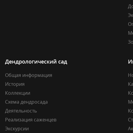
Д
Э
О
М
Зо
Дендрологический сад
И
Общая информация
Н
История
К
Коллекции
К
Схема дендросада
М
Деятельность
К
Реализация саженцев
Ст
Экскурсии
А