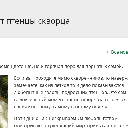
етителей после посещения
осещения территории
 мероприятий
ея
твет
ество с бизнесом
ительность
щение
еятельность
исчезающие виды
уризма
"Шалаш"
Направления деятельности
Платные услуги
Коллекции
Конкурсы и акции
Газета «Переславские родники
Партнерские инициативы
Проекты
Сводные данные по экопросв
Интерактивная карта
Биоразнообразие
Категории путешественников
Жилой дом
ного парка
на ООПТ
ионального парка
вная карта
я саженцев
публикации
ея
вная карта
ОПТ
Растительный и животный ми
Достопримечательности
Экскурсии
Акты ЛПО
Информация для инвесторов и
Кадастр объектов животного м
ут птенцы скворца
спонсоров
йствие коррупции
ея
Друзья и партнеры
Виртуальные туры
ция на озере
Зоны для парусного спорта
Интерактивная карта
Все но
емя цветения, но и горячая пора для пернатых семей.
Если вы проходите мимо скворечников, то наверн
замечаете, как из летков то и дело показываются
любопытные головы подросших птенцов. Это сам
волнительный момент: юные скворчата готовятся 
своему первому, самому важному полёту.
В эти дни они с нескрываемым любопытством
осматривают окружающий мир, привыкая к его зв