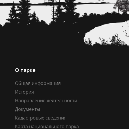
О парке
Общая информация
История
Направления деятельности
Документы
Кадастровые сведения
Карта национального парка