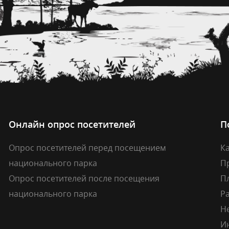
Онлайн опрос посетителей
П
Опрос посетителей перед посещением
Ка
национального парка
П
Опрос посетителей после посещения
П
национального парка
Р
Н
И