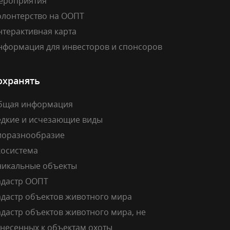
ероприятия
олонтерство на ООПТ
нтерактивная карта
нформация для инвесторов и спонсоров
охранять
бщая информация
едкие и исчезающие виды
иоразнообразие
косистема
никальные объекты
адастр ООПТ
адастр объектов животного мира
дастр объектов животного мира, не
тнесенных к объектам охоты