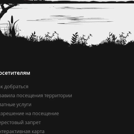
осетителям
к добраться
равила посещения территории
латные услуги
азрешение на посещение
ерестовый запрет
нтерактивная карта