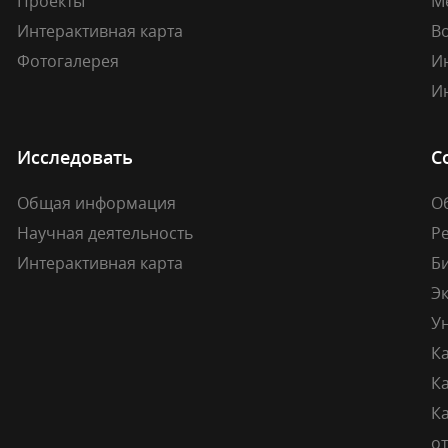
Проекты
М
Интерактивная карта
В
Фотогалерея
И
И
Исследовать
С
Общая информация
О
Научная деятельность
Р
Интерактивная карта
Б
Э
У
К
К
Ка
о