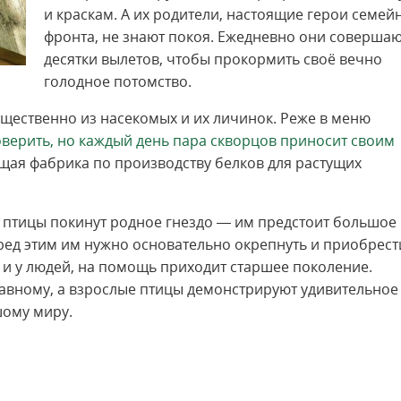
и краскам. А их родители, настоящие герои семей
фронта, не знают покоя. Ежедневно они соверша
десятки вылетов, чтобы прокормить своё вечно
голодное потомство.
ущественно из насекомых и их личинок. Реже в меню
верить, но каждый день пара скворцов приносит своим
щая фабрика по производству белков для растущих
 птицы покинут родное гнездо — им предстоит большое
ред этим им нужно основательно окрепнуть и приобрест
 и у людей, на помощь приходит старшее поколение.
лавному, а взрослые птицы демонстрируют удивительное
шому миру.