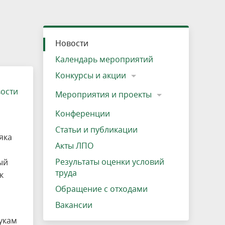
»
ещению
Документы
Разрешение на посещение
Схема дендросада
Мероприятия и проекты
Проекты
Мероприятия
Наша деятельность
Экосистема
Виды туров
Деревянная палатка
р
ира
Озеро Плещеево
Экологические тропы и туристские
Прокат велосипедов
Результаты оценки условий труда
Интерактивная карта
Кадастр объектов животного мира, не
Новости
маршруты
отнесенных к объектам охоты
Вакансии
Адрес, телефон, схема проезда
Календарь мероприятий
Конкурсы и акции
вости
Мероприятия и проекты
Конференции
Статьи и публикации
яка
Акты ЛПО
Результаты оценки условий
ый
труда
к
Обращение с отходами
Вакансии
укам