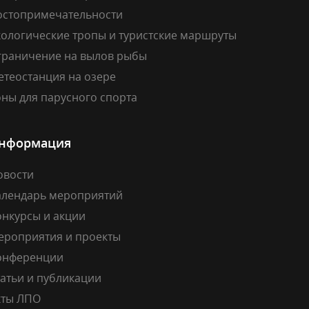
остопримечательности
кологические тропы и туристские маршруты
граничение на вылов рыбы
етеостанция на озере
ны для парусного спорта
нформация
овости
алендарь мероприятий
онкурсы и акции
ероприятия и проекты
онференции
атьи и публикации
кты ЛПО