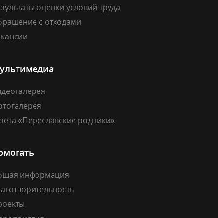
зультаты оценки условий труда
бращение с отходами
акансии
ультимедиа
идеогалерея
отогалерея
азета «Переславские родники»
омогать
бщая информация
лаготворительность
роекты