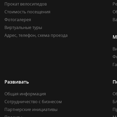
Прокат велосипедов
Ре
Стоимость посещения
О
Фотогалерея
В
Виртуальные туры
Адрес, телефон, схема проезда
М
В
Ф
Г
Развивать
П
Общая информация
О
Сотрудничество с бизнесом
Б
Партнерские инициативы
П