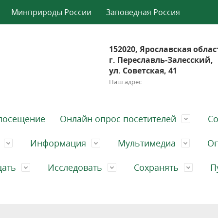
Минприроды России
Заповедная Россия
152020, Ярославская облас
г. Переславль-Залесский,
ул. Советская, 41
Наш адрес
посещение
Онлайн опрос посетителей
Со
Информация
Мультимедиа
Оп
щать
Исследовать
Сохранять
П